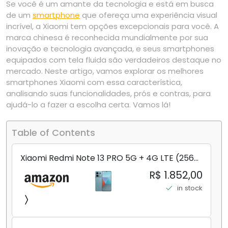
Se você é um amante da tecnologia e está em busca
de um
smartphone
que ofereça uma experiência visual
incrível, a Xiaomi tem opções excepcionais para você. A
marca chinesa é reconhecida mundialmente por sua
inovação e tecnologia avançada, e seus smartphones
equipados com tela fluida são verdadeiros destaque no
mercado. Neste artigo, vamos explorar os melhores
smartphones Xiaomi com essa característica,
analisando suas funcionalidades, prós e contras, para
ajudá-lo a fazer a escolha certa. Vamos lá!
Table of Contents
Xiaomi Redmi Note 13 PRO 5G + 4G LTE (256
GB + 8 GB) 200 MP Triplo (Mobile Mint Tello
R$ 1.852,00
e) + (Pacote de carregador duplo de carro
in stock
rápido) (Ocean Teal (ROM))