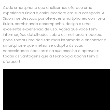
Cada smartphone que analisamos oferece uma
experiência única e enriquecedora em sua categoria. A
Xiaomi se destaca por oferecer smartphones com tela
fluida, combinando desempenho, design e uma
excelente experiência de uso. Agora que você tem
informações detalhadas sobre os melhores modelos,
pode tomar uma decisão mais informada e encontrar o
smartphone que melhor se adapta às suas
necessidades. Boa sorte na sua escolha e aproveite
todas as vantagens que a tecnologia Xiaomi tem a
oferecer!