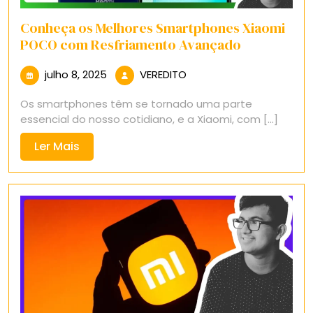
Conheça os Melhores Smartphones Xiaomi
POCO com Resfriamento Avançado
julho
VEREDITO
julho 8, 2025
VEREDITO
8,
Os smartphones têm se tornado uma parte
2025
essencial do nosso cotidiano, e a Xiaomi, com [...]
Ler
Ler Mais
Mais