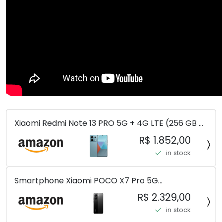
Xiaomi Redmi Note 13 PRO 5G + 4G LTE (256 GB +
8 GB) 200 MP Triplo (Mobile Mint Tello e) +
R$ 1.852,00
(Pacote de carregador duplo de carro rápido)
in stock
(Ocean Teal (ROM))
Smartphone Xiaomi POCO X7 Pro 5G
8+256GB/12+256GB/12+512GB
R$ 2.329,00
in stock