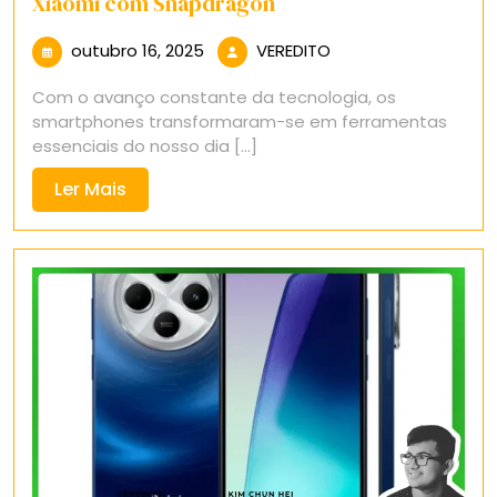
Xiaomi com Snapdragon
outubro
VEREDITO
outubro 16, 2025
VEREDITO
16,
Com o avanço constante da tecnologia, os
2025
smartphones transformaram-se em ferramentas
essenciais do nosso dia [...]
Ler
Ler Mais
Mais