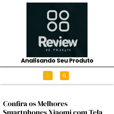
Skip
to
content
Analisando Seu Produto
Open
Menu
Confira os Melhores
Smartphones Xiaomi com Tela