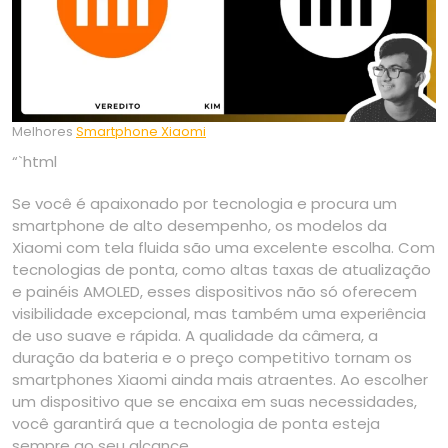
Melhores
Smartphone Xiaomi
“`html
Se você é apaixonado por tecnologia e procura um
smartphone de alto desempenho, os modelos da
Xiaomi com tela fluida são uma excelente escolha. Com
tecnologias de ponta, como altas taxas de atualização
e painéis AMOLED, esses dispositivos não só oferecem
visibilidade excepcional, mas também uma experiência
de uso suave e rápida. A qualidade da câmera, a
duração da bateria e o preço competitivo tornam os
smartphones Xiaomi ainda mais atraentes. Ao escolher
um dispositivo que se encaixa em suas necessidades,
você garantirá que a tecnologia de ponta esteja
sempre ao seu alcance.