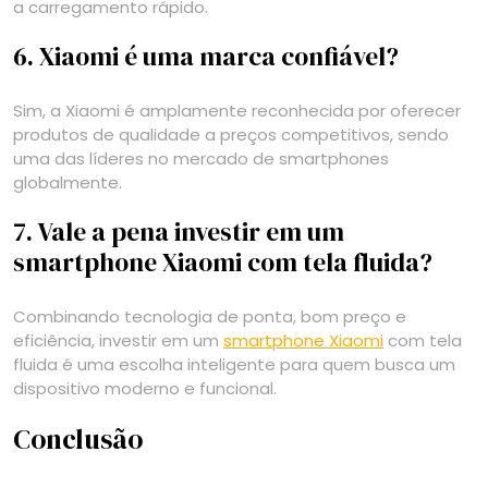
a carregamento rápido.
6. Xiaomi é uma marca confiável?
Sim, a Xiaomi é amplamente reconhecida por oferecer
produtos de qualidade a preços competitivos, sendo
uma das líderes no mercado de smartphones
globalmente.
7. Vale a pena investir em um
smartphone Xiaomi com tela fluida?
Combinando tecnologia de ponta, bom preço e
eficiência, investir em um
smartphone Xiaomi
com tela
fluida é uma escolha inteligente para quem busca um
dispositivo moderno e funcional.
Conclusão