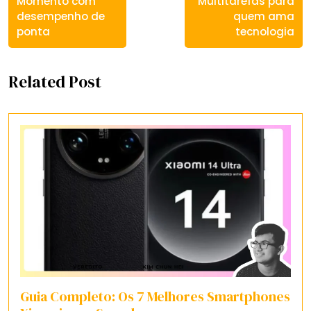
Momento com
Multitarefas para
desempenho de
quem ama
ponta
tecnologia
Related Post
Guia Completo: Os 7 Melhores Smartphones