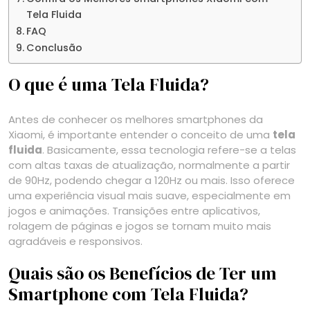
Tela Fluida
FAQ
Conclusão
O que é uma Tela Fluida?
Antes de conhecer os melhores smartphones da
Xiaomi, é importante entender o conceito de uma
tela
fluida
. Basicamente, essa tecnologia refere-se a telas
com altas taxas de atualização, normalmente a partir
de 90Hz, podendo chegar a 120Hz ou mais. Isso oferece
uma experiência visual mais suave, especialmente em
jogos e animações. Transições entre aplicativos,
rolagem de páginas e jogos se tornam muito mais
agradáveis e responsivos.
Quais são os Benefícios de Ter um
Smartphone com Tela Fluida?