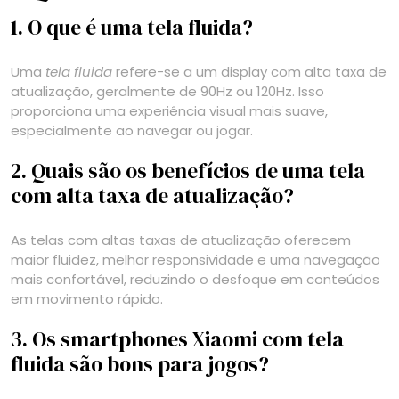
1. O que é uma tela fluida?
Uma
tela fluida
refere-se a um display com alta taxa de
atualização, geralmente de 90Hz ou 120Hz. Isso
proporciona uma experiência visual mais suave,
especialmente ao navegar ou jogar.
2. Quais são os benefícios de uma tela
com alta taxa de atualização?
As telas com altas taxas de atualização oferecem
maior fluidez, melhor responsividade e uma navegação
mais confortável, reduzindo o desfoque em conteúdos
em movimento rápido.
3. Os smartphones Xiaomi com tela
fluida são bons para jogos?