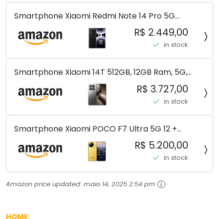
Smartphone Xiaomi Redmi Note 14 Pro 5G
Midnight Black (Preto) 12GB RAM 512GB ROM NFC
R$ 2.449,00
[ 24090RA29G ]
in stock
Smartphone Xiaomi 14T 512GB, 12GB Ram, 5G,
Leica, Cinza - no Brasil
R$ 3.727,00
in stock
Smartphone Xiaomi POCO F7 Ultra 5G 12 +
256GB/16+512GB Processador Snapdragon 8 Elite
R$ 5.200,00
Top de Linha Chip VisionBoost D7 para Jogos
in stock
Pesados Tela Flow AMOLED 2K...
Amazon price updated:
maio 14, 2025 2:54 pm
HOME: