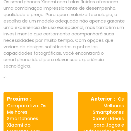
Os smartphones Xiaomi com telas fluídas oferecem
uma combinação impressionante de desempenho,
qualidade e preço. Para quem valoriza tecnologia, a
escolha de um modelo adequado não apenas garante
uma experiência de uso excepcional, mas também um
investimento que certamente acompanhará suas
necessidades por muito tempo. Com opções que
variam de designs sofisticados a potentes
capacidades fotográficas, você encontrará o
smartphone ideal para elevar sua experiência
tecnológica.
“`
Navegação
Previous
Next
de
Proximo
Anterior
Os
post:
post:
Comparativo: Os
Melhores
Post
Melhores
Smartphones
Smartphones
Xiaomi Ideais
Xiaomi do
para Jogos e