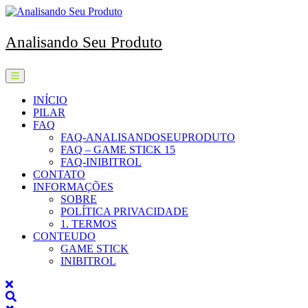
Skip
to
content
Analisando Seu Produto
Open
Menu
INÍCIO
PILAR
FAQ
FAQ-ANALISANDOSEUPRODUTO
FAQ – GAME STICK 15
FAQ-INIBITROL
CONTATO
INFORMAÇÕES
SOBRE
POLÍTICA PRIVACIDADE
1. TERMOS
CONTEUDO
GAME STICK
INIBITROL
Close
Menu