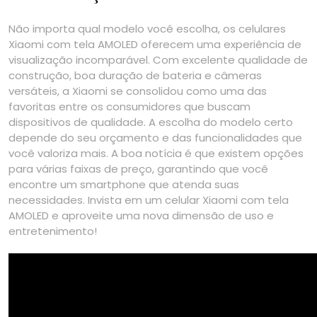
Não importa qual modelo você escolha, os celulares
Xiaomi com tela AMOLED oferecem uma experiência de
visualização incomparável. Com excelente qualidade de
construção, boa duração de bateria e câmeras
versáteis, a Xiaomi se consolidou como uma das
favoritas entre os consumidores que buscam
dispositivos de qualidade. A escolha do modelo certo
depende do seu orçamento e das funcionalidades que
você valoriza mais. A boa notícia é que existem opções
para várias faixas de preço, garantindo que você
encontre um smartphone que atenda suas
necessidades. Invista em um celular Xiaomi com tela
AMOLED e aproveite uma nova dimensão de uso e
entretenimento!