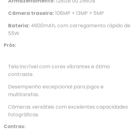
Armazenamento:
128GB ou 256GB
Câmera traseira:
108MP + 13MP + 5MP
Bateria:
4600mAh, com carregamento rápido de
55W
Prós:
Tela incrível com cores vibrantes e ótimo
contraste.
Desempenho excepcional para jogos e
multitarefas.
Câmeras versáteis com excelentes capacidades
fotográficas.
Contras: