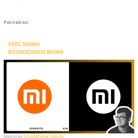
Parceiros:
AARC Review
BarbaraGancia Review
Melhores
Smartphone Xiaomi