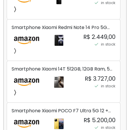
in stock
Smartphone Xiaomi Redmi Note 14 Pro 5G
Midnight Black (Preto) 12GB RAM 512GB ROM
R$ 2.449,00
NFC [ 24090RA29G ]
in stock
Smartphone Xiaomi 14T 512GB, 12GB Ram, 5G,
Leica, Cinza - no Brasil
R$ 3.727,00
in stock
Smartphone Xiaomi POCO F7 Ultra 5G 12 +
256GB/16+512GB Processador Snapdragon 8
R$ 5.200,00
Elite Top de Linha Chip VisionBoost D7 para
in stock