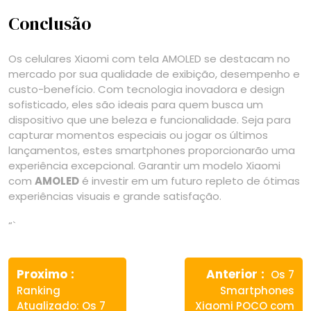
Conclusão
Os celulares Xiaomi com tela AMOLED se destacam no
mercado por sua qualidade de exibição, desempenho e
custo-benefício. Com tecnologia inovadora e design
sofisticado, eles são ideais para quem busca um
dispositivo que une beleza e funcionalidade. Seja para
capturar momentos especiais ou jogar os últimos
lançamentos, estes smartphones proporcionarão uma
experiência excepcional. Garantir um modelo Xiaomi
com
AMOLED
é investir em um futuro repleto de ótimas
experiências visuais e grande satisfação.
“`
Navegação
Previous
Next
de
Proximo
Anterior
Os 7
post:
post:
Ranking
Smartphones
Post
Atualizado: Os 7
Xiaomi POCO com