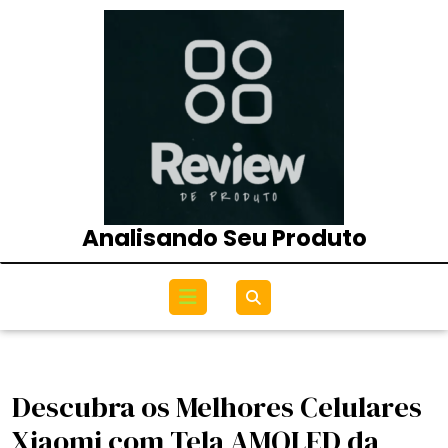
Skip
to
content
Analisando Seu Produto
Open
Menu
Descubra os Melhores Celulares
Xiaomi com Tela AMOLED da