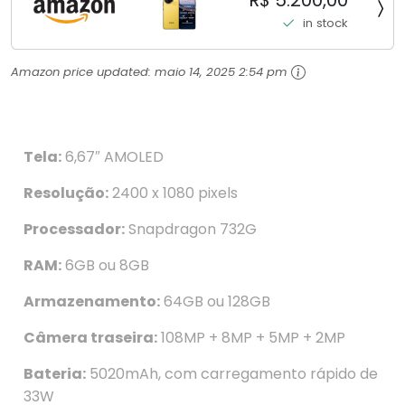
R$ 5.200,00
Top de Linha Chip VisionBoost D7 para Jogos
in stock
Pesados Tela Flow AMOLED 2K...
Amazon price updated:
maio 14, 2025 2:54 pm
Tela:
6,67″ AMOLED
Resolução:
2400 x 1080 pixels
Processador:
Snapdragon 732G
RAM:
6GB ou 8GB
Armazenamento:
64GB ou 128GB
Câmera traseira:
108MP + 8MP + 5MP + 2MP
Bateria:
5020mAh, com carregamento rápido de
33W