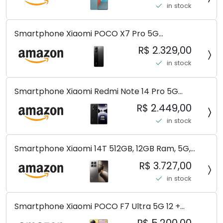
in stock
(Ocean Teal (ROM))
Smartphone Xiaomi POCO X7 Pro 5G
8+256GB/12+256GB/12+512GB
R$ 2.329,00
in stock
Smartphone Xiaomi Redmi Note 14 Pro 5G
Midnight Black (Preto) 12GB RAM 512GB ROM NFC
R$ 2.449,00
[ 24090RA29G ]
in stock
Smartphone Xiaomi 14T 512GB, 12GB Ram, 5G,
Leica, Cinza - no Brasil
R$ 3.727,00
in stock
Smartphone Xiaomi POCO F7 Ultra 5G 12 +
256GB/16+512GB Processador Snapdragon 8 Elite