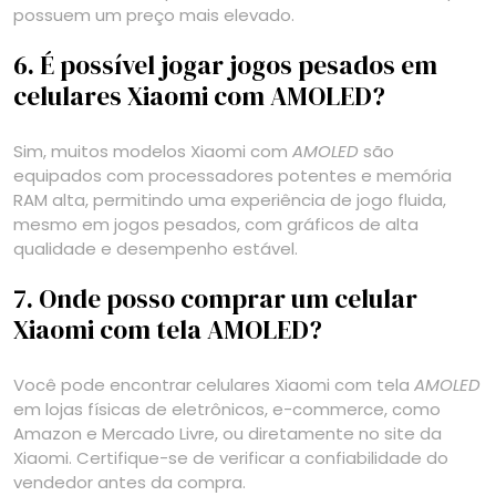
possuem um preço mais elevado.
6. É possível jogar jogos pesados em
celulares Xiaomi com AMOLED?
Sim, muitos modelos Xiaomi com
AMOLED
são
equipados com processadores potentes e memória
RAM alta, permitindo uma experiência de jogo fluida,
mesmo em jogos pesados, com gráficos de alta
qualidade e desempenho estável.
7. Onde posso comprar um celular
Xiaomi com tela AMOLED?
Você pode encontrar celulares Xiaomi com tela
AMOLED
em lojas físicas de eletrônicos, e-commerce, como
Amazon e Mercado Livre, ou diretamente no site da
Xiaomi. Certifique-se de verificar a confiabilidade do
vendedor antes da compra.