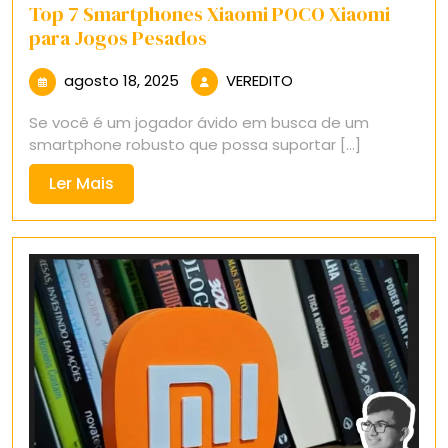
Top 7 Smartphones Xiaomi POCO Xiaomi
para Jogos Pesados
agosto
VEREDITO
agosto 18, 2025
VEREDITO
18,
Se você é um jogador ávido em busca de um
2025
smartphone robusto que possa suportar [...]
Ler
Ler Mais
Mais