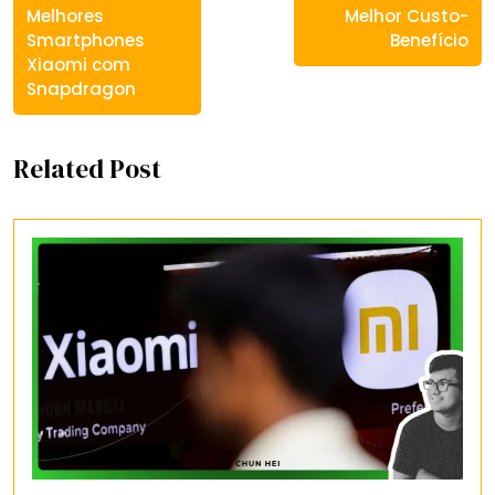
Melhores
Melhor Custo-
Smartphones
Benefício
Xiaomi com
Snapdragon
Related Post