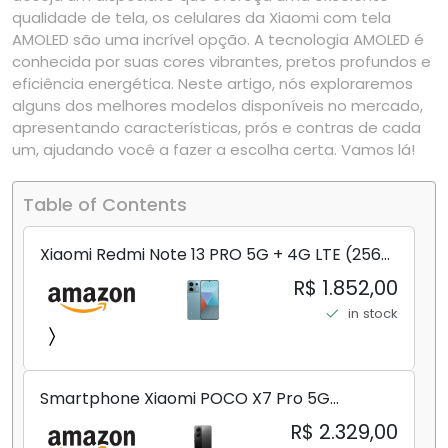
qualidade de tela, os celulares da Xiaomi com tela
AMOLED são uma incrível opção. A tecnologia AMOLED é
conhecida por suas cores vibrantes, pretos profundos e
eficiência energética. Neste artigo, nós exploraremos
alguns dos melhores modelos disponíveis no mercado,
apresentando características, prós e contras de cada
um, ajudando você a fazer a escolha certa. Vamos lá!
Table of Contents
Xiaomi Redmi Note 13 PRO 5G + 4G LTE (256
GB + 8 GB) 200 MP Triplo (Mobile Mint Tello
R$ 1.852,00
e) + (Pacote de carregador duplo de carro
in stock
rápido) (Ocean Teal (ROM))
Smartphone Xiaomi POCO X7 Pro 5G
8+256GB/12+256GB/12+512GB
R$ 2.329,00