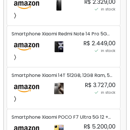
R$ 2.329,00
in stock
Smartphone Xiaomi Redmi Note 14 Pro 5G
Midnight Black (Preto) 12GB RAM 512GB ROM
R$ 2.449,00
NFC [ 24090RA29G ]
in stock
Smartphone Xiaomi 14T 512GB, 12GB Ram, 5G,
Leica, Cinza - no Brasil
R$ 3.727,00
in stock
Smartphone Xiaomi POCO F7 Ultra 5G 12 +
256GB/16+512GB Processador Snapdragon 8
R$ 5.200,00