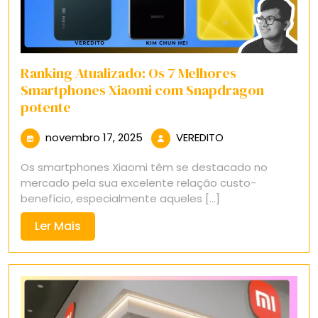
Ranking Atualizado: Os 7 Melhores
Smartphones Xiaomi com Snapdragon
potente
novembro
VEREDITO
novembro 17, 2025
VEREDITO
17,
Os smartphones Xiaomi têm se destacado no
2025
mercado pela sua excelente relação custo-
benefício, especialmente aqueles [...]
Ler
Ler Mais
Mais