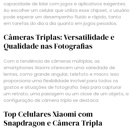
capacidade de lidar com jogos e aplicativos exigentes.
Ao escolher um celular que utiliza esse chipset, o usuário
pode esperar um desempenho fluido e rápido, tanto
em tarefas do dia a dia quanto em jogos pesados.
Câmeras Triplas: Versatilidade e
Qualidade nas Fotografias
Com a tendência de câmeras múltiplas, as
smartphones Xiaomi oferecem uma variedade de
lentes, como grande angular, telefoto e macro. Isso
proporciona uma flexibilidade incrível para todos os
gostos e situações de fotografia. Seja para capturar
um retrato, uma paisagem ou um close de um objeto, a
configuração de câmera tripla se destaca.
Top Celulares Xiaomi com
Snapdragon e Câmera Tripla