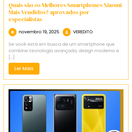
Quais são os Melhores Smartphones Xiaomi
Mais Vendidos? aprovados por
especialistas
novembro
VEREDITO
novembro 19, 2025
VEREDITO
19,
Se você está em busca de um smartphone que
2025
combine tecnologia avançada, design moderno e
[...]
Ler
Ler Mais
Mais