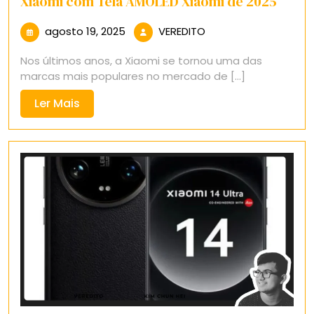
Xiaomi com Tela AMOLED Xiaomi de 2025
agosto
VEREDITO
agosto 19, 2025
VEREDITO
19,
Nos últimos anos, a Xiaomi se tornou uma das
2025
marcas mais populares no mercado de [...]
Ler
Ler Mais
Mais