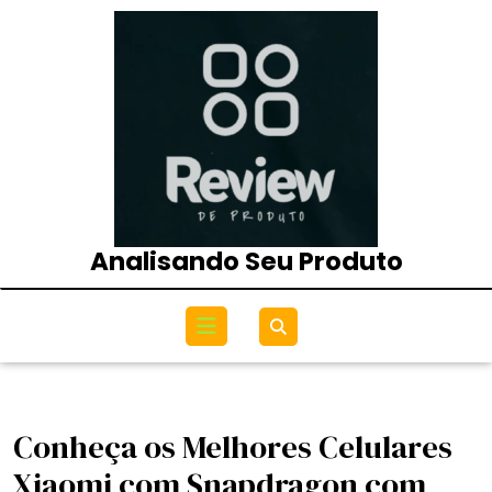
Skip
to
content
Analisando Seu Produto
Open
Menu
Conheça os Melhores Celulares
Xiaomi com Snapdragon com