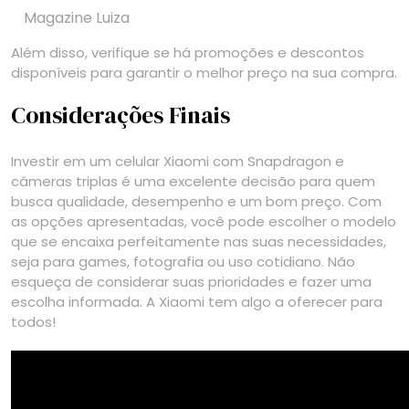
Magazine Luiza
Além disso, verifique se há promoções e descontos
disponíveis para garantir o melhor preço na sua compra.
Considerações Finais
Investir em um celular Xiaomi com Snapdragon e
câmeras triplas é uma excelente decisão para quem
busca qualidade, desempenho e um bom preço. Com
as opções apresentadas, você pode escolher o modelo
que se encaixa perfeitamente nas suas necessidades,
seja para games, fotografia ou uso cotidiano. Não
esqueça de considerar suas prioridades e fazer uma
escolha informada. A Xiaomi tem algo a oferecer para
todos!