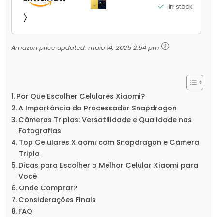
Elite Top de Linha Chip VisionBoost D7 para
in stock
Jogos Pesados Tela Flow AMOLED 2K...
Amazon price updated:
maio 14, 2025 2:54 pm
Por Que Escolher Celulares Xiaomi?
A Importância do Processador Snapdragon
Câmeras Triplas: Versatilidade e Qualidade nas
Fotografias
Top Celulares Xiaomi com Snapdragon e Câmera
Tripla
Dicas para Escolher o Melhor Celular Xiaomi para
Você
Onde Comprar?
Considerações Finais
FAQ