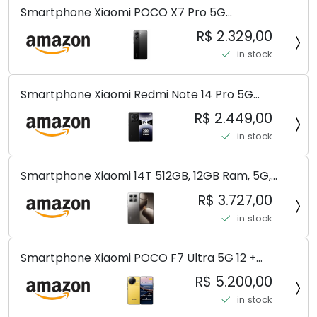
Smartphone Xiaomi POCO X7 Pro 5G
8+256GB/12+256GB/12+512GB
R$ 2.329,00
in stock
Smartphone Xiaomi Redmi Note 14 Pro 5G
Midnight Black (Preto) 12GB RAM 512GB ROM NFC
R$ 2.449,00
[ 24090RA29G ]
in stock
Smartphone Xiaomi 14T 512GB, 12GB Ram, 5G,
Leica, Cinza - no Brasil
R$ 3.727,00
in stock
Smartphone Xiaomi POCO F7 Ultra 5G 12 +
256GB/16+512GB Processador Snapdragon 8 Elite
R$ 5.200,00
Top de Linha Chip VisionBoost D7 para Jogos
in stock
Pesados Tela Flow AMOLED 2K...