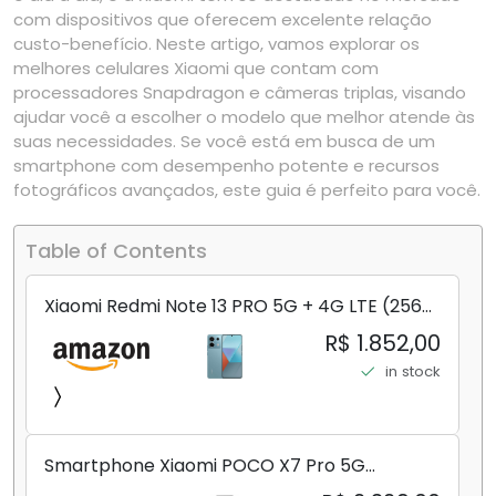
com dispositivos que oferecem excelente relação
custo-benefício. Neste artigo, vamos explorar os
melhores celulares Xiaomi que contam com
processadores Snapdragon e câmeras triplas, visando
ajudar você a escolher o modelo que melhor atende às
suas necessidades. Se você está em busca de um
smartphone com desempenho potente e recursos
fotográficos avançados, este guia é perfeito para você.
Table of Contents
Xiaomi Redmi Note 13 PRO 5G + 4G LTE (256
GB + 8 GB) 200 MP Triplo (Mobile Mint Tello
R$ 1.852,00
e) + (Pacote de carregador duplo de carro
in stock
rápido) (Ocean Teal (ROM))
Smartphone Xiaomi POCO X7 Pro 5G
8+256GB/12+256GB/12+512GB