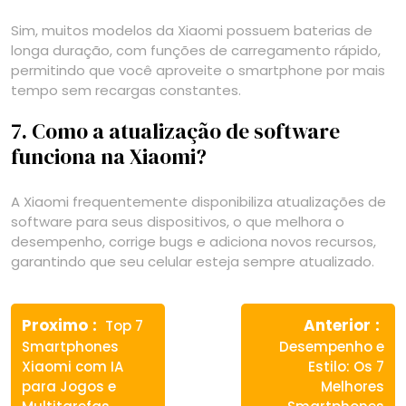
Sim, muitos modelos da Xiaomi possuem baterias de
longa duração, com funções de carregamento rápido,
permitindo que você aproveite o smartphone por mais
tempo sem recargas constantes.
7. Como a atualização de software
funciona na Xiaomi?
A Xiaomi frequentemente disponibiliza atualizações de
software para seus dispositivos, o que melhora o
desempenho, corrige bugs e adiciona novos recursos,
garantindo que seu celular esteja sempre atualizado.
Navegação
Previous
Ne
de
Proximo
Anterior
Top 7
post:
pos
Smartphones
Desempenho e
Post
Xiaomi com IA
Estilo: Os 7
para Jogos e
Melhores