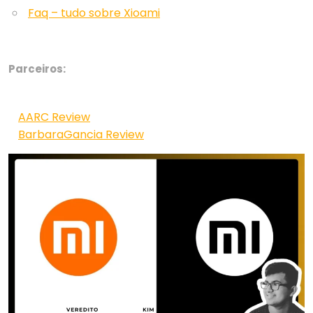
Faq – tudo sobre Xioami
Parceiros:
AARC Review
BarbaraGancia Review