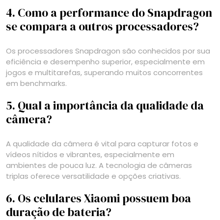
4. Como a performance do Snapdragon
se compara a outros processadores?
Os processadores Snapdragon são conhecidos por sua
eficiência e desempenho superior, especialmente em
jogos e multitarefas, superando muitos concorrentes
em benchmarks.
5. Qual a importância da qualidade da
câmera?
A qualidade da câmera é vital para capturar fotos e
vídeos nítidos e vibrantes, especialmente em
ambientes de pouca luz. A tecnologia de câmeras
triplas oferece versatilidade e opções criativas.
6. Os celulares Xiaomi possuem boa
duração de bateria?