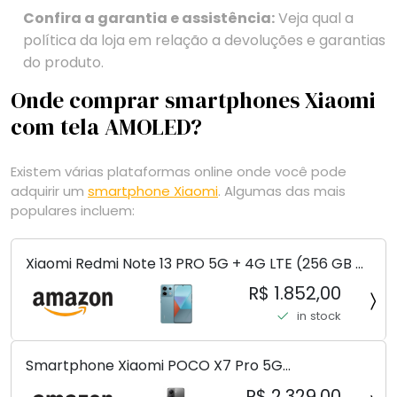
Confira a garantia e assistência:
Veja qual a
política da loja em relação a devoluções e garantias
do produto.
Onde comprar smartphones Xiaomi
com tela AMOLED?
Existem várias plataformas online onde você pode
adquirir um
smartphone Xiaomi
. Algumas das mais
populares incluem:
Xiaomi Redmi Note 13 PRO 5G + 4G LTE (256 GB +
8 GB) 200 MP Triplo (Mobile Mint Tello e) +
R$ 1.852,00
(Pacote de carregador duplo de carro rápido)
in stock
(Ocean Teal (ROM))
Smartphone Xiaomi POCO X7 Pro 5G
8+256GB/12+256GB/12+512GB
R$ 2.329,00