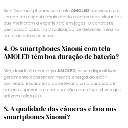
Sim! Os smartphones com tela
AMOLED
oferecem um
tempo de resposta mais rápido e cores mais vibrantes,
que melhoram a experiência em jogos. O contraste
destacado ajuda na visualização de detalhes mesmo
em ambientes escuros.
4. Os smartphones Xiaomi com tela
AMOLED têm boa duração de bateria?
Sim, devido à tecnologia
AMOLED
, esses dispositivos
geralmente consomem menos energia ao exibir
conteúdo escuro. Isso pode levar a uma duração de
bateria superior em comparação com dispositivos que
utilizam telas LCD.
5. A qualidade das câmeras é boa nos
smartphones Xiaomi?