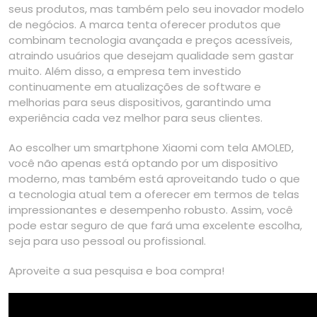
seus produtos, mas também pelo seu inovador modelo
de negócios. A marca tenta oferecer produtos que
combinam tecnologia avançada e preços acessíveis,
atraindo usuários que desejam qualidade sem gastar
muito. Além disso, a empresa tem investido
continuamente em atualizações de software e
melhorias para seus dispositivos, garantindo uma
experiência cada vez melhor para seus clientes.
Ao escolher um smartphone Xiaomi com tela AMOLED,
você não apenas está optando por um dispositivo
moderno, mas também está aproveitando tudo o que
a tecnologia atual tem a oferecer em termos de telas
impressionantes e desempenho robusto. Assim, você
pode estar seguro de que fará uma excelente escolha,
seja para uso pessoal ou profissional.
Aproveite a sua pesquisa e boa compra!