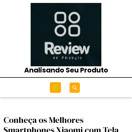
Skip
to
content
Analisando Seu Produto
Open
Menu
Conheça os Melhores
Smartphones Xiaomi com Tela