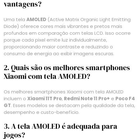
vantagens?
Uma tela
AMOLED
(Active Matrix Organic Light Emitting
Diode) oferece cores mais vibrantes e pretos mais
profundos em comparação com telas LCD. Isso ocorre
porque cada pixel emite luz individualmente,
proporcionando maior contraste e reduzindo o
consumo de energia ao exibir imagens escuras.
2. Quais são os melhores smartphones
Xiaomi com tela AMOLED?
Os melhores smartphones Xiaomi com tela AMOLED
incluem o
Xiaomi 11T Pro
,
Redmi Note 11 Pro+
e
Poco F4
GT
. Esses modelos se destacam pela qualidade da tela,
desempenho e custo-benefício.
3. A tela AMOLED é adequada para
jogos?