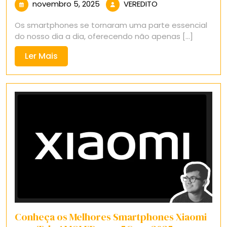
novembro
VEREDITO
novembro 5, 2025
VEREDITO
5,
Os smartphones se tornaram uma parte essencial
2025
do nosso dia a dia, oferecendo não apenas [...]
Ler
Ler Mais
Mais
Conheça os Melhores Smartphones Xiaomi