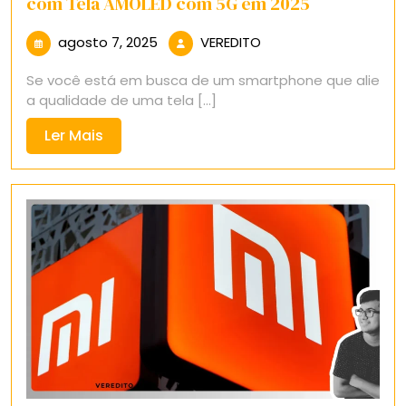
com Tela AMOLED com 5G em 2025
agosto
VEREDITO
agosto 7, 2025
VEREDITO
7,
Se você está em busca de um smartphone que alie
2025
a qualidade de uma tela [...]
Ler
Ler Mais
Mais