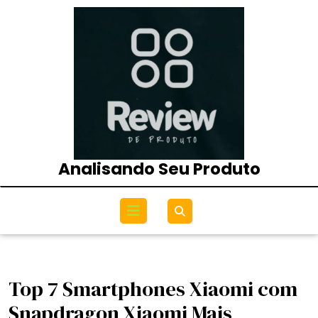
Skip
to
content
Analisando Seu Produto
Open
Menu
Top 7 Smartphones Xiaomi com
Snapdragon Xiaomi Mais