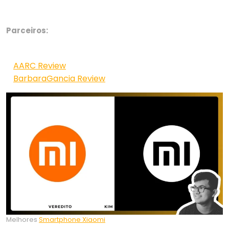
Parceiros:
AARC Review
BarbaraGancia Review
Melhores
Smartphone Xiaomi