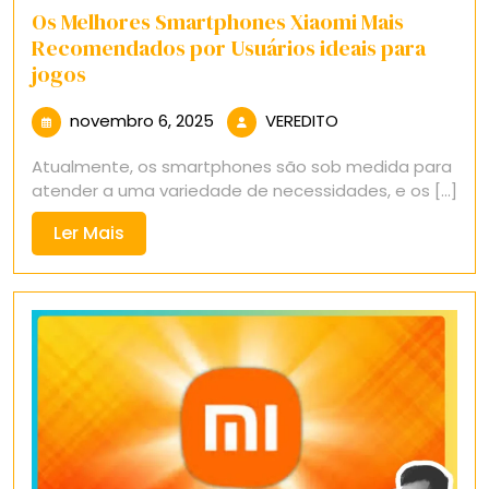
Os Melhores Smartphones Xiaomi Mais
Recomendados por Usuários ideais para
jogos
novembro
VEREDITO
novembro 6, 2025
VEREDITO
6,
Atualmente, os smartphones são sob medida para
2025
atender a uma variedade de necessidades, e os [...]
Ler
Ler Mais
Mais