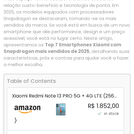
relação custo-benefício e tecnologia de ponta. Em
2025, os modelos equipados com processadores
Snapdragon se destacaram, tornando-se os mais
vendidos da marca. Se você está em busca de um novo
smartphone que alie performance, design e um preço
acessível, você está no lugar certo. Neste artigo,
apresentamos os
Top 7 Smartphones Xiaomi com
Snapdragon mais vendidos de 2025
, detalhando suas
características, prós e contras para ajudar você a fazer
a melhor escolha.
Table of Contents
Xiaomi Redmi Note 13 PRO 5G + 4G LTE (256
GB + 8 GB) 200 MP Triplo (Mobile Mint Tello
R$ 1.852,00
e) + (Pacote de carregador duplo de carro
in stock
rápido) (Ocean Teal (ROM))