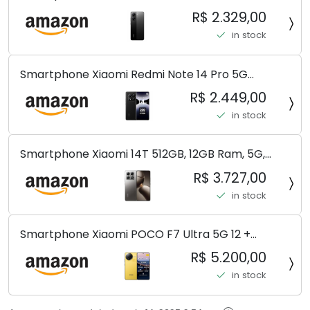
8+256GB/12+256GB/12+512GB
R$ 2.329,00
in stock
Smartphone Xiaomi Redmi Note 14 Pro 5G
Midnight Black (Preto) 12GB RAM 512GB ROM NFC
R$ 2.449,00
[ 24090RA29G ]
in stock
Smartphone Xiaomi 14T 512GB, 12GB Ram, 5G,
Leica, Cinza - no Brasil
R$ 3.727,00
in stock
Smartphone Xiaomi POCO F7 Ultra 5G 12 +
256GB/16+512GB Processador Snapdragon 8 Elite
R$ 5.200,00
Top de Linha Chip VisionBoost D7 para Jogos
in stock
Pesados Tela Flow AMOLED 2K...