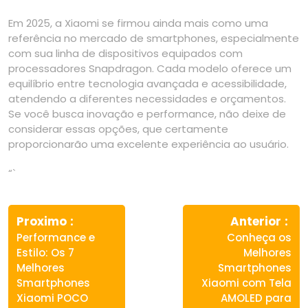
Em 2025, a Xiaomi se firmou ainda mais como uma
referência no mercado de smartphones, especialmente
com sua linha de dispositivos equipados com
processadores Snapdragon. Cada modelo oferece um
equilíbrio entre tecnologia avançada e acessibilidade,
atendendo a diferentes necessidades e orçamentos.
Se você busca inovação e performance, não deixe de
considerar essas opções, que certamente
proporcionarão uma excelente experiência ao usuário.
“`
Navegação
Previous
Ne
de
Proximo
Anterior
post:
pos
Performance e
Conheça os
Post
Estilo: Os 7
Melhores
Melhores
Smartphones
Smartphones
Xiaomi com Tela
Xiaomi POCO
AMOLED para