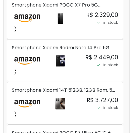
Smartphone Xiaomi POCO X7 Pro 5G
8+256GB/12+256GB/12+512GB
R$ 2.329,00
in stock
Smartphone Xiaomi Redmi Note 14 Pro 5G
Midnight Black (Preto) 12GB RAM 512GB ROM
R$ 2.449,00
NFC [ 24090RA29G ]
in stock
Smartphone Xiaomi 14T 512GB, 12GB Ram, 5G,
Leica, Cinza - no Brasil
R$ 3.727,00
in stock
Smartphone Xiaomi POCO F7 Ultra 5G 12 +