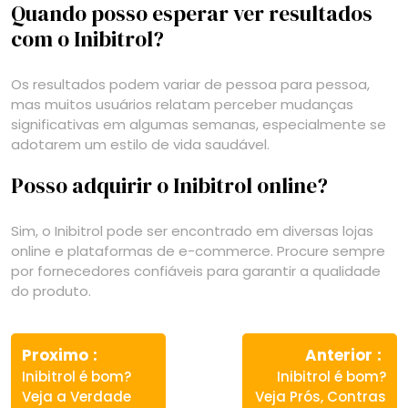
Quando posso esperar ver resultados
com o Inibitrol?
Os resultados podem variar de pessoa para pessoa,
mas muitos usuários relatam perceber mudanças
significativas em algumas semanas, especialmente se
adotarem um estilo de vida saudável.
Posso adquirir o Inibitrol online?
Sim, o Inibitrol pode ser encontrado em diversas lojas
online e plataformas de e-commerce. Procure sempre
por fornecedores confiáveis para garantir a qualidade
do produto.
Navegação
Previous
Ne
de
Proximo
Anterior
post:
pos
Inibitrol é bom?
Inibitrol é bom?
Post
Veja a Verdade
Veja Prós, Contras