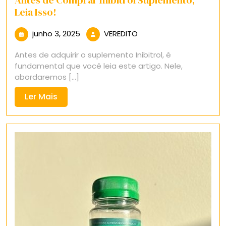
Leia Isso!
junho
VEREDITO
junho 3, 2025
VEREDITO
3,
Antes de adquirir o suplemento Inibitrol, é
2025
fundamental que você leia este artigo. Nele,
abordaremos [...]
Ler
Ler Mais
Mais