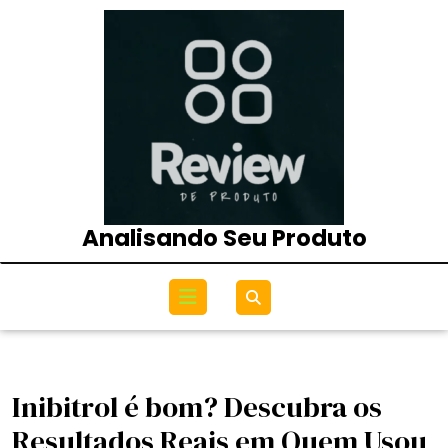
Skip
to
content
Analisando Seu Produto
Open
Menu
Inibitrol é bom? Descubra os
Resultados Reais em Quem Usou