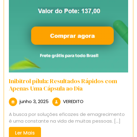
Inibitrol pílula: Resultados Rápidos com
Apenas Uma Cápsula ao Dia
junho
VEREDITO
junho 3, 2025
VEREDITO
3,
A busca por soluções eficazes de emagrecimento
2025
é uma constante na vida de muitas pessoas. [...]
Ler
Ler Mais