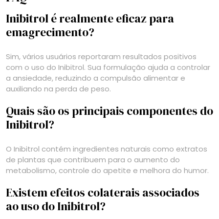
Inibitrol é realmente eficaz para
emagrecimento?
Sim, vários usuários reportaram resultados positivos
com o uso do Inibitrol. Sua formulação ajuda a controlar
a ansiedade, reduzindo a compulsão alimentar e
auxiliando na perda de peso.
Quais são os principais componentes do
Inibitrol?
O Inibitrol contém ingredientes naturais como extratos
de plantas que contribuem para o aumento do
metabolismo, controle do apetite e melhora do humor.
Existem efeitos colaterais associados
ao uso do Inibitrol?