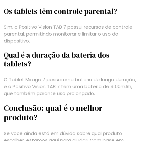
Os tablets têm controle parental?
Sim, o Positivo Vision TAB 7 possui recursos de controle
parental, permitindo monitorar e limitar o uso do
dispositivo.
Qual é a duração da bateria dos
tablets?
O Tablet Mirage 7 possui uma bateria de longa duração,
e o Positivo Vision TAB 7 tem uma bateria de 3100mAh,
que também garante uso prolongado.
Conclusão: qual é o melhor
produto?
Se você ainda está em dúvida sobre qual produto
escolher, estamos aqui para ajudar! Com base em