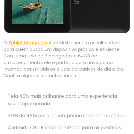
O
Tablet Mirage 7 pol
da Multilaser é a escolha ideal
para quem busca um dispositivo prático e eficiente.
Com uma tela de 7 polegadas e 64GB de
armazenamento, ele é perfeito para navegar na
internet, assistir vídeos e usar aplicativos do dia a dia.
Confira algumas características:
Tela 40% mais brilhante para uma experiência
visual aprimorada.
4GB de RAM para desempenho sem interrupções.
Android 13 Go Edition otimizado para dispositivos