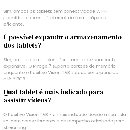
Sim, ambos os tablets têm conectividade Wi-Fi,
permitindo acesso à internet de forma rápida e
eficiente.
É possível expandir o armazenamento
dos tablets?
Sim, ambos os modelos oferecem armazenamento
expansível. O Mirage 7 suporta cartões de memória,
enquanto o Positivo Vision TAB 7 pode ser expandido
até 512GB.
Qual tablet é mais indicado para
assistir vídeos?
O Positivo Vision TAB 7 é mais indicado devido à sua tela
IPS com cores vibrantes e desempenho otimizado para
streaming.