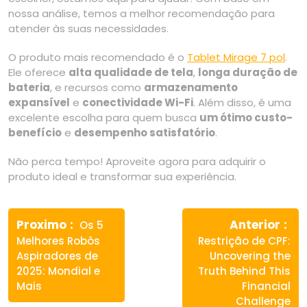
nossa análise, temos a melhor recomendação para
atender às suas necessidades.
O produto mais recomendado é o
Tablet Mirage 7 pol
.
Ele oferece
alta qualidade de tela
,
longa duração de
bateria
, e recursos como
armazenamento
expansível
e
conectividade Wi-Fi
. Além disso, é uma
excelente escolha para quem busca
um ótimo custo-
benefício
e
desempenho satisfatório
.
Não perca tempo! Aproveite agora para adquirir o
produto ideal e transformar sua experiência.
Navegação
Previous
Ne
de
Proximo
Anterior
Os 5
post:
pos
Melhores Robôs
Restrição de CPF:
Post
Aspiradores de
Uncovering the
2025: Mondial e
Truth Behind This
Mais
Financial
Challenge