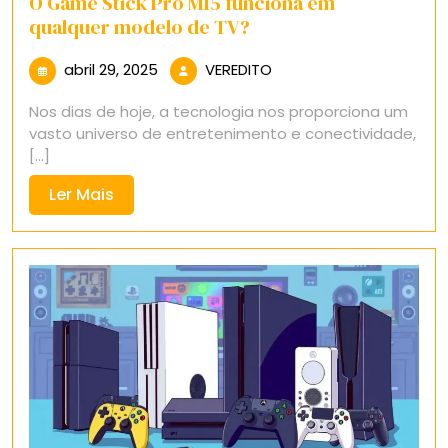
O Game Stick Pro M15 funciona em
qualquer modelo de TV?
abril
VEREDITO
abril 29, 2025
VEREDITO
29,
Nos dias de hoje, a tecnologia nos proporciona um
2025
vasto universo de entretenimento e conectividade,
[...]
Ler
Ler Mais
Mais