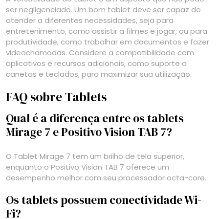
ser negligenciado. Um bom tablet deve ser capaz de
atender a diferentes necessidades, seja para
entretenimento, como assistir a filmes e jogar, ou para
produtividade, como trabalhar em documentos e fazer
videochamadas. Considere a compatibilidade com
aplicativos e recursos adicionais, como suporte a
canetas e teclados, para maximizar sua utilização.
FAQ sobre Tablets
Qual é a diferença entre os tablets
Mirage 7 e Positivo Vision TAB 7?
O Tablet Mirage 7 tem um brilho de tela superior,
enquanto o Positivo Vision TAB 7 oferece um
desempenho melhor com seu processador octa-core.
Os tablets possuem conectividade Wi-
Fi?