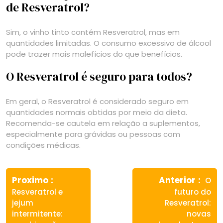
de Resveratrol?
Sim, o vinho tinto contém Resveratrol, mas em
quantidades limitadas. O consumo excessivo de álcool
pode trazer mais malefícios do que benefícios.
O Resveratrol é seguro para todos?
Em geral, o Resveratrol é considerado seguro em
quantidades normais obtidas por meio da dieta.
Recomenda-se cautela em relação a suplementos,
especialmente para grávidas ou pessoas com
condições médicas.
Navegação
Previous
Next
de
Proximo
Anterior
O
post:
post
Resveratrol e
futuro do
Post
jejum
Resveratrol:
intermitente:
novas