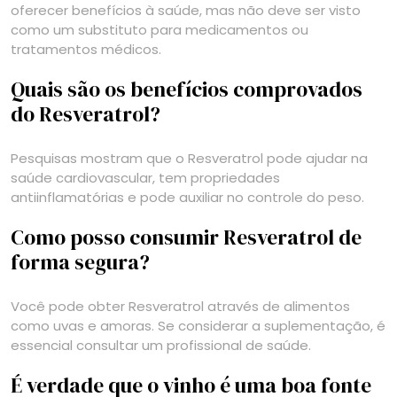
oferecer benefícios à saúde, mas não deve ser visto
como um substituto para medicamentos ou
tratamentos médicos.
Quais são os benefícios comprovados
do Resveratrol?
Pesquisas mostram que o Resveratrol pode ajudar na
saúde cardiovascular, tem propriedades
antiinflamatórias e pode auxiliar no controle do peso.
Como posso consumir Resveratrol de
forma segura?
Você pode obter Resveratrol através de alimentos
como uvas e amoras. Se considerar a suplementação, é
essencial consultar um profissional de saúde.
É verdade que o vinho é uma boa fonte