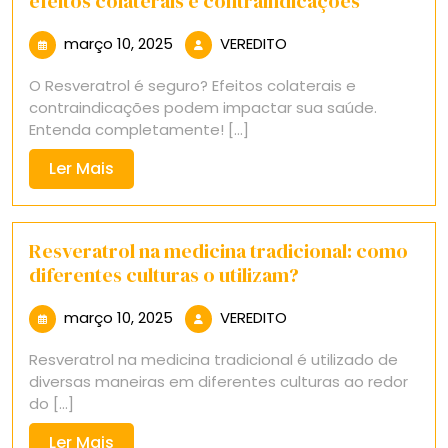
efeitos colaterais e contraindicações
março
VEREDITO
março 10, 2025
VEREDITO
10,
O Resveratrol é seguro? Efeitos colaterais e
2025
contraindicações podem impactar sua saúde.
Entenda completamente! [...]
Ler
Ler Mais
Mais
Resveratrol na medicina tradicional: como
diferentes culturas o utilizam?
março
VEREDITO
março 10, 2025
VEREDITO
10,
Resveratrol na medicina tradicional é utilizado de
2025
diversas maneiras em diferentes culturas ao redor
do [...]
Ler
Ler Mais