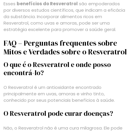
Esses
benefícios do Resveratrol
são empoderados
por diversos estudos científicos, que indicam a eficácia
da substância. Incorporar alimentos ricos em
Resveratrol, como uvas e amoras, pode ser uma
estratégia excelente para promover a saúde geral.
FAQ – Perguntas frequentes sobre
Mitos e Verdades sobre o Resveratrol
O que é o Resveratrol e onde posso
encontrá-lo?
O Resveratrol é um antioxidante encontrado
principalmente em uvas, amoras e vinho tinto,
conhecido por seus potenciais benefícios à saúde.
O Resveratrol pode curar doenças?
Não, o Resveratrol não é uma cura milagrosa. Ele pode