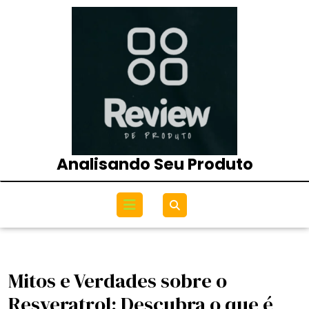
Skip
to
content
Analisando Seu Produto
Open
Menu
Mitos e Verdades sobre o
Resveratrol: Descubra o que é