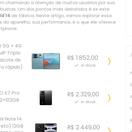
m chamando a atenção de muitos usuários por sua
obustas. Um dos pontos mais debatidos é se este
id 14
de fábrica. Neste artigo, vamos explorar essa
s do aparelho, sua performance, e o que ele oferece
rtphone.
O 5G + 4G
MP Triplo
R$ 1.852,00
Pacote de
in stock
ro rápido)
O X7 Pro
R$ 2.329,00
2+512GB
in stock
i Note 14
reto) 12GB
R$ 2.449,00