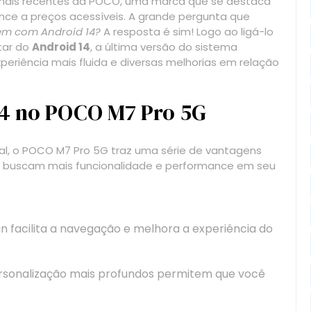
ais recentes da POCO, uma marca que se destaca
nce a preços acessíveis. A grande pergunta que
em com Android 14?
A resposta é sim! Logo ao ligá-lo
tar do
Android 14
, a última versão do sistema
riência mais fluida e diversas melhorias em relação
14 no POCO M7 Pro 5G
l, o POCO M7 Pro 5G traz uma série de vantagens
ue buscam mais funcionalidade e performance em seu
n facilita a navegação e melhora a experiência do
rsonalização mais profundos permitem que você