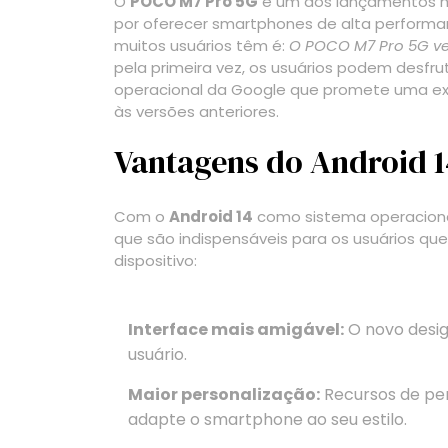
O
POCO M7 Pro 5G
é um dos lançamentos m
por oferecer smartphones de alta performa
muitos usuários têm é:
O POCO M7 Pro 5G v
pela primeira vez, os usuários podem desfru
operacional da Google que promete uma expe
às versões anteriores.
Vantagens do Android 
Com o
Android 14
como sistema operaciona
que são indispensáveis para os usuários q
dispositivo:
Interface mais amigável:
O novo desig
usuário.
Maior personalização:
Recursos de pe
adapte o smartphone ao seu estilo.