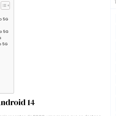
o 5G
o 5G
s
o 5G
ndroid 14