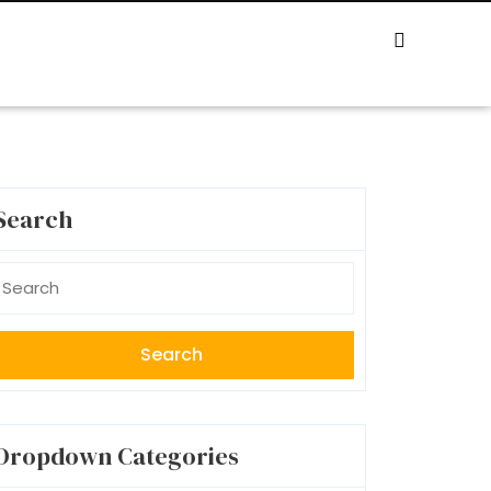
Search
earch
r:
Dropdown Categories