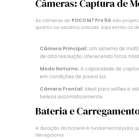
Câmeras: Captura de M
As câmeras do
POCO M7 Pro 5G
são projet
quanto os usuários casuais. Aqui estão os d
Câmera Principal:
Um sistema de múltip
de alta resolução, oferecendo fotos nítid
Modo Noturno:
A capacidade de captu
em condições de pouca luz.
Câmera Frontal:
Ideal para selfies e 
beleza automaticamente.
Bateria e Carregament
A duração da bateria é fundamental para 
decepciona: