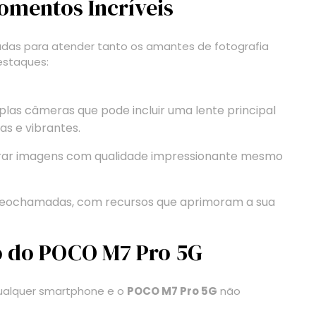
omentos Incríveis
adas para atender tanto os amantes de fotografia
estaques:
las câmeras que pode incluir uma lente principal
as e vibrantes.
rar imagens com qualidade impressionante mesmo
videochamadas, com recursos que aprimoram a sua
o do POCO M7 Pro 5G
qualquer smartphone e o
POCO M7 Pro 5G
não