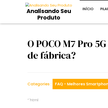
Skip
to
INÍCIO
PILA
Analisando Seu
content
Produto
O POCO M7 Pro 5G
de fábrica?
Categories :
FAQ - Melhores Smartphon
“`html