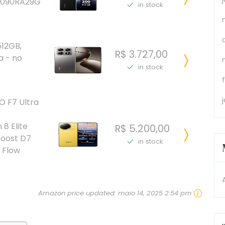
4090RA29G
in stock
512GB,
R$ 3.727,00
a - no
in stock
 F7 Ultra
8 Elite
R$ 5.200,00
Boost D7
in stock
 Flow
Amazon price updated:
maio 14, 2025 2:54 pm