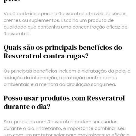
Você pode incorporar o Resveratrol através de séruns,
cremes ou suplementos. Escolha um produto de
qualidade que contenha uma concentração eficaz de
Resveratrol.
Quais são os principais benefícios do
Resveratrol contra rugas?
Os principais benefícios incluem a hidratação da pele, a
redução da inflamação, a proteção contra danos
ambientais e a melhora da circulação sanguínea.
Posso usar produtos com Resveratrol
durante o dia?
Sim, produtos com Resveratrol podem ser usados
durante o dia. Entretanto, é importante combinar seu
uso com um protetor solar para maximizar sua eficácia.