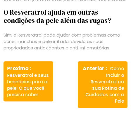
O Resveratrol ajuda em outras
condições da pele além das rugas?
Sim, o Resveratrol pode ajudar com problemas como
acne, manchas e pele irritada, devido às suas
propriedades antioxidantes e anti-inflamatórias.
Navegação
Previous
Next
de
Proximo
Anterior
Como
post:
post:
Resveratrol e seus
Incluir o
Post
benefícios para a
Resveratrol na
pele: O que você
sua Rotina de
precisa saber
Cuidados com a
Pele