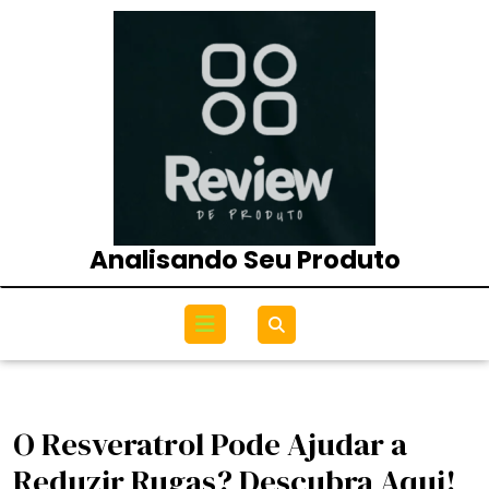
Skip
to
content
Analisando Seu Produto
Open
Menu
O Resveratrol Pode Ajudar a
Reduzir Rugas? Descubra Aqui!