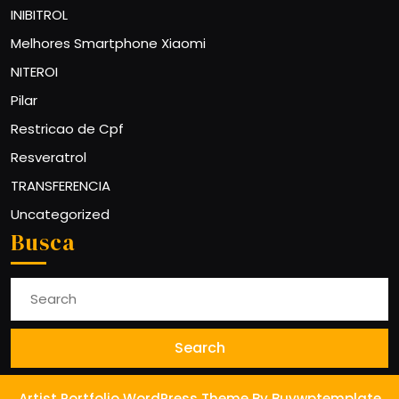
INIBITROL
Melhores Smartphone Xiaomi
NITEROI
Pilar
Restricao de Cpf
Resveratrol
TRANSFERENCIA
Uncategorized
Busca
Search
for:
Artist Portfolio WordPress Theme
By Buywptemplate