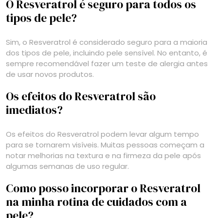
O Resveratrol é seguro para todos os
tipos de pele?
Sim, o Resveratrol é considerado seguro para a maioria
dos tipos de pele, incluindo pele sensível. No entanto, é
sempre recomendável fazer um teste de alergia antes
de usar novos produtos.
Os efeitos do Resveratrol são
imediatos?
Os efeitos do Resveratrol podem levar algum tempo
para se tornarem visíveis. Muitas pessoas começam a
notar melhorias na textura e na firmeza da pele após
algumas semanas de uso regular.
Como posso incorporar o Resveratrol
na minha rotina de cuidados com a
pele?