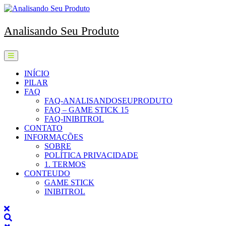
Skip
to
content
Analisando Seu Produto
Open
Menu
INÍCIO
PILAR
FAQ
FAQ-ANALISANDOSEUPRODUTO
FAQ – GAME STICK 15
FAQ-INIBITROL
CONTATO
INFORMAÇÕES
SOBRE
POLÍTICA PRIVACIDADE
1. TERMOS
CONTEUDO
GAME STICK
INIBITROL
Close
Menu