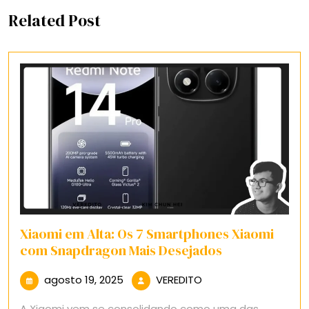
Related Post
Xiaomi em Alta: Os 7 Smartphones Xiaomi
com Snapdragon Mais Desejados
agosto
VEREDITO
agosto 19, 2025
VEREDITO
19,
A Xiaomi vem se consolidando como uma das