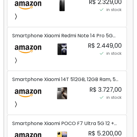
R$ 2.329,00
in stock
Smartphone Xiaomi Redmi Note 14 Pro 5G
Midnight Black (Preto) 12GB RAM 512GB ROM
R$ 2.449,00
NFC [ 24090RA29G ]
in stock
Smartphone Xiaomi 14T 512GB, 12GB Ram, 5G,
Leica, Cinza - no Brasil
R$ 3.727,00
in stock
Smartphone Xiaomi POCO F7 Ultra 5G 12 +
256GB/16+512GB Processador Snapdragon 8
R$ 5.200,00