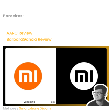
Parceiros:
AARC Review
BarbaraGancia Review
Melhores
Smartphone Xiaomi