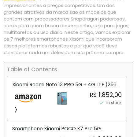
impressionantes a preços competitivos. Um dos
grandes atrativos da marca são os modelos que
contam com processadores Snapdragon poderosos,
ideais para quem busca desempenho, seja para jogos,
multitarefas ou uso diário. Neste artigo, vamos explorar
os 7 melhores smartphones Xiaomi que incorporam
essas plataformas robustas e por que você deve
considerar cada um deles para sua próxima compra.
Table of Contents
Xiaomi Redmi Note 13 PRO 5G + 4G LTE (256
GB + 8 GB) 200 MP Triplo (Mobile Mint Tello
R$ 1.852,00
e) + (Pacote de carregador duplo de carro
in stock
rápido) (Ocean Teal (ROM))
Smartphone Xiaomi POCO X7 Pro 5G
8+256GB/12+256GB/12+512GB