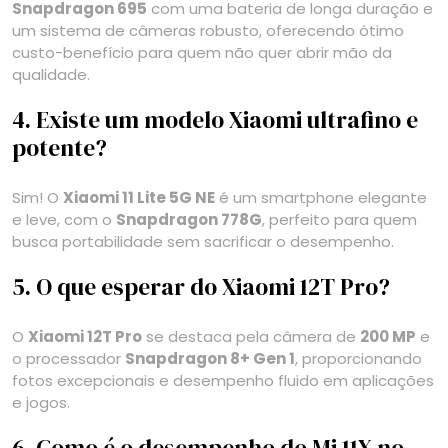
Snapdragon 695
com uma bateria de longa duração e
um sistema de câmeras robusto, oferecendo ótimo
custo-benefício para quem não quer abrir mão da
qualidade.
4. Existe um modelo Xiaomi ultrafino e
potente?
Sim! O
Xiaomi 11 Lite 5G NE
é um smartphone elegante
e leve, com o
Snapdragon 778G
, perfeito para quem
busca portabilidade sem sacrificar o desempenho.
5. O que esperar do Xiaomi 12T Pro?
O
Xiaomi 12T Pro
se destaca pela câmera de
200 MP
e
o processador
Snapdragon 8+ Gen 1
, proporcionando
fotos excepcionais e desempenho fluido em aplicações
e jogos.
6. Como é o desempenho do Mi 11X no