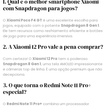
1. Qual é o melhor smartphone Xiaomi
com Snapdragon para jogos?
O
Xiaomi Poco F4 GT
é uma excelente escolha para
jogos, equipado com o potente
Snapdragon 8 Gen 1
.
Ele tem recursos como resfriamento eficiente e botões
de jogo para uma experiência imersiva.
2. A Xiaomi 12 Pro vale a pena comprar?
Com certeza! O
Xiaomi 12 Pro
tem o poderoso
Snapdragon 8 Gen 1
, uma tela AMOLED impressionante
e câmeras top de linha. É uma opção premium que não
decepciona.
3. O que torna o Redmi Note 11 Pro+
especial?
O
Redmi Note 11 Pro+
combina um processador