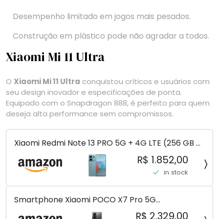
Desempenho limitado em jogos mais pesados.
Construção em plástico pode não agradar a todos.
Xiaomi Mi 11 Ultra
O
Xiaomi Mi 11 Ultra
conquistou críticos e usuários com
seu design inovador e especificações de ponta.
Equipado com o Snapdragon 888, é perfeito para quem
deseja alta performance sem compromissos.
Xiaomi Redmi Note 13 PRO 5G + 4G LTE (256 GB +
8 GB) 200 MP Triplo (Mobile Mint Tello e) +
R$ 1.852,00
(Pacote de carregador duplo de carro rápido)
in stock
(Ocean Teal (ROM))
Smartphone Xiaomi POCO X7 Pro 5G
8+256GB/12+256GB/12+512GB
R$ 2.329,00