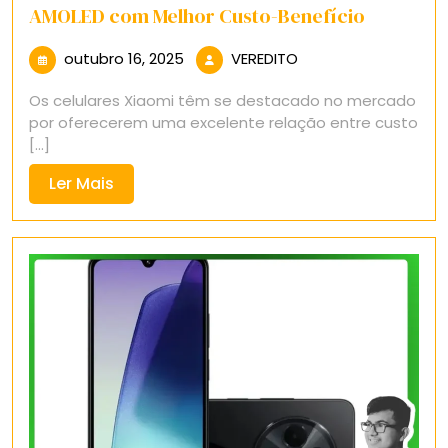
AMOLED com Melhor Custo-Benefício
outubro
VEREDITO
outubro 16, 2025
VEREDITO
16,
Os celulares Xiaomi têm se destacado no mercado
2025
por oferecerem uma excelente relação entre custo
[...]
Ler
Ler Mais
Mais