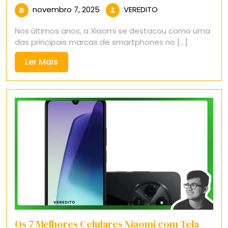
novembro
VEREDITO
novembro 7, 2025
VEREDITO
7,
Nos últimos anos, a Xiaomi se destacou como uma
2025
das principais marcas de smartphones no [...]
Ler
Ler Mais
Mais
Os 7 Melhores Celulares Xiaomi com Tela