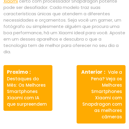
Xiaomi
certo com processador Snapdragon potente
pode ser desafiador. Cada modelo traz suas
características únicas que atendem a diferentes
necessidades e orçamentos. Seja você um gamer, um
fotógrafo ou simplesmente alguém que procura uma
boa performance, há um Xiaomi ideal para você. Aposte
em um desses aparelhos e descubra o que a
tecnologia tem de melhor para oferecer no seu dia a
dia.
Navegação
Previous
Next
de
Proximo
Anterior
Vale a
post:
post:
Destaques do
Pena? Veja os
Post
Mês: Os Melhores
Melhores
Smartphones
Smartphones
Xiaomi com IA
Xiaomi com
que surpreendem
Snapdragon com
as melhores
câmeras