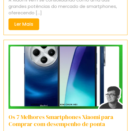
2025
grandes potências do mercado de smartphones,
oferecendo [...]
Ler
Ler Mais
Mais
Os 7 Melhores Smartphones Xiaomi para
Comprar com desempenho de ponta