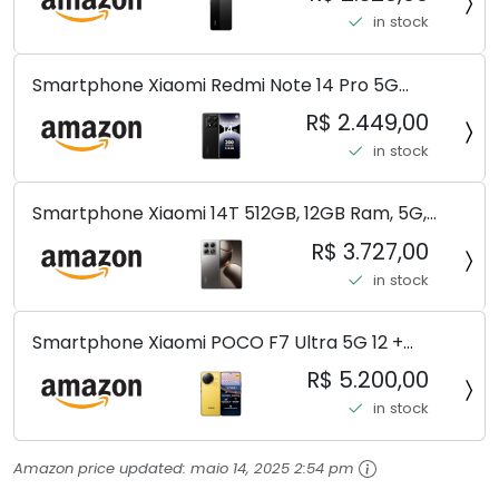
in stock
Smartphone Xiaomi Redmi Note 14 Pro 5G
Midnight Black (Preto) 12GB RAM 512GB ROM NFC
R$ 2.449,00
[ 24090RA29G ]
in stock
Smartphone Xiaomi 14T 512GB, 12GB Ram, 5G,
Leica, Cinza - no Brasil
R$ 3.727,00
in stock
Smartphone Xiaomi POCO F7 Ultra 5G 12 +
256GB/16+512GB Processador Snapdragon 8 Elite
R$ 5.200,00
Top de Linha Chip VisionBoost D7 para Jogos
in stock
Pesados Tela Flow AMOLED 2K...
Amazon price updated:
maio 14, 2025 2:54 pm