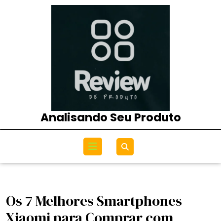
Skip
to
content
Analisando Seu Produto
Open
Menu
Os 7 Melhores Smartphones
Xiaomi para Comprar com