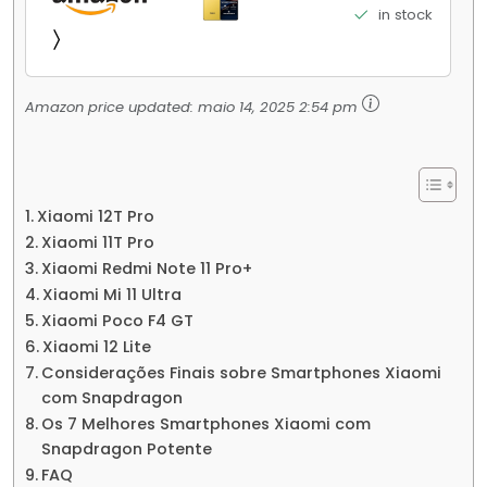
Elite Top de Linha Chip VisionBoost D7 para
in stock
Jogos Pesados Tela Flow AMOLED 2K...
Amazon price updated:
maio 14, 2025 2:54 pm
Xiaomi 12T Pro
Xiaomi 11T Pro
Xiaomi Redmi Note 11 Pro+
Xiaomi Mi 11 Ultra
Xiaomi Poco F4 GT
Xiaomi 12 Lite
Considerações Finais sobre Smartphones Xiaomi
com Snapdragon
Os 7 Melhores Smartphones Xiaomi com
Snapdragon Potente
FAQ