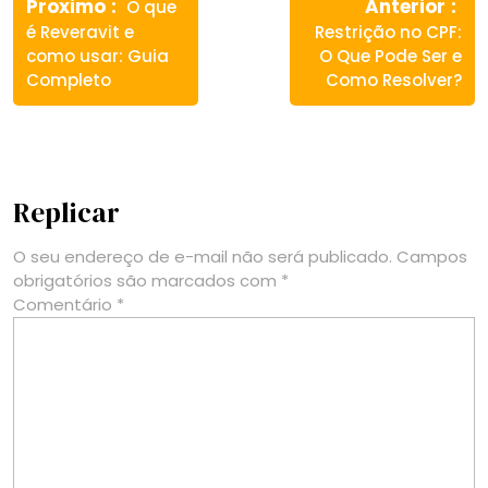
Previous
Ne
de
Proximo
Anterior
O que
post:
pos
é Reveravit e
Restrição no CPF:
Post
como usar: Guia
O Que Pode Ser e
Completo
Como Resolver?
Replicar
O seu endereço de e-mail não será publicado.
Campos
obrigatórios são marcados com
*
Comentário
*