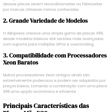
dessas placas serem recondicionadas ou fabricadas
por marcas chinesas menos conhecidas.
2. Grande Variedade de Modelos
O AliExpress oferece uma ampla gama de placas X99,
desde modelos básicos até versões mais avançadas
com suporte para múltiplas GPUs e overclocking.
3. Compatibilidade com Processadores
Xeon Baratos
Muitos processadores Xeon antigos ainda são
extremamente poderosos e podem ser adquiridos por
preços baixos, tornando a combinação com uma placa
X99 uma opção econômica e eficiente.
Principais Características das