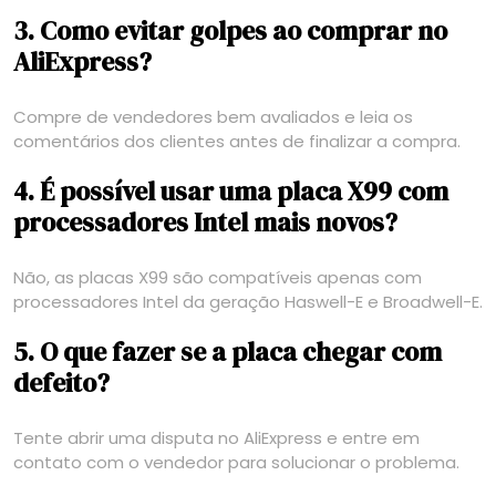
3. Como evitar golpes ao comprar no
AliExpress?
Compre de vendedores bem avaliados e leia os
comentários dos clientes antes de finalizar a compra.
4. É possível usar uma placa X99 com
processadores Intel mais novos?
Não, as placas X99 são compatíveis apenas com
processadores Intel da geração Haswell-E e Broadwell-E.
5. O que fazer se a placa chegar com
defeito?
Tente abrir uma disputa no AliExpress e entre em
contato com o vendedor para solucionar o problema.