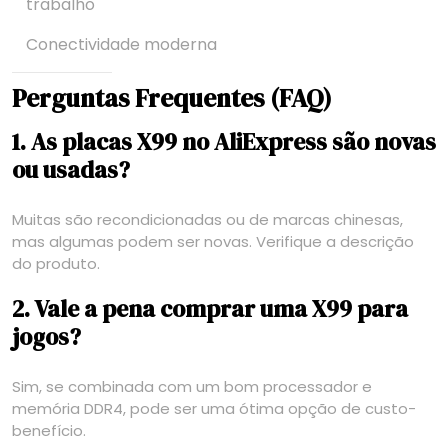
trabalho
Conectividade moderna
Perguntas Frequentes (FAQ)
1. As placas X99 no AliExpress são novas
ou usadas?
Muitas são recondicionadas ou de marcas chinesas,
mas algumas podem ser novas. Verifique a descrição
do produto.
2. Vale a pena comprar uma X99 para
jogos?
Sim, se combinada com um bom processador e
memória DDR4, pode ser uma ótima opção de custo-
benefício.