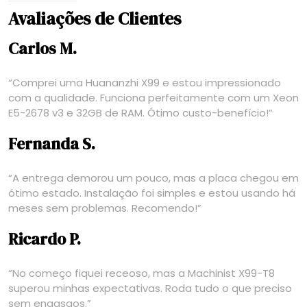
Avaliações de Clientes
Carlos M.
“Comprei uma Huananzhi X99 e estou impressionado
com a qualidade. Funciona perfeitamente com um Xeon
E5-2678 v3 e 32GB de RAM. Ótimo custo-benefício!”
Fernanda S.
“A entrega demorou um pouco, mas a placa chegou em
ótimo estado. Instalação foi simples e estou usando há
meses sem problemas. Recomendo!”
Ricardo P.
“No começo fiquei receoso, mas a Machinist X99-T8
superou minhas expectativas. Roda tudo o que preciso
sem engasgos.”