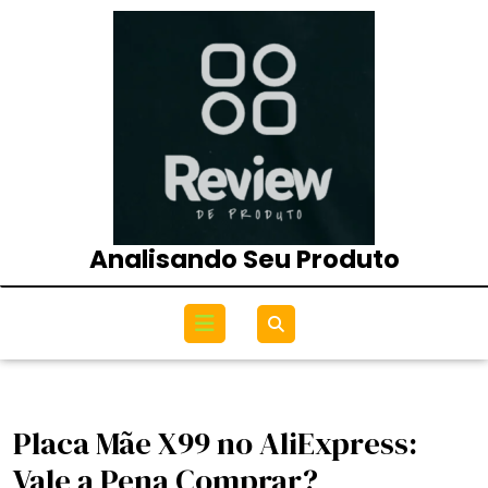
Skip
to
content
Analisando Seu Produto
Open
Menu
Placa Mãe X99 no AliExpress:
Vale a Pena Comprar?