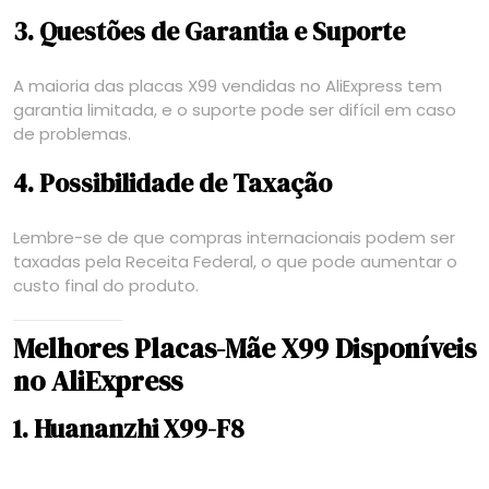
3. Questões de Garantia e Suporte
A maioria das placas X99 vendidas no AliExpress tem
garantia limitada, e o suporte pode ser difícil em caso
de problemas.
4. Possibilidade de Taxação
Lembre-se de que compras internacionais podem ser
taxadas pela Receita Federal, o que pode aumentar o
custo final do produto.
Melhores Placas-Mãe X99 Disponíveis
no AliExpress
1. Huananzhi X99-F8