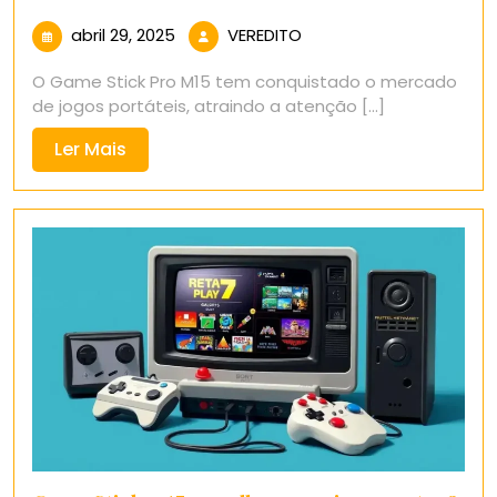
abril
VEREDITO
abril 29, 2025
VEREDITO
29,
O Game Stick Pro M15 tem conquistado o mercado
2025
de jogos portáteis, atraindo a atenção [...]
Ler
Ler Mais
Mais