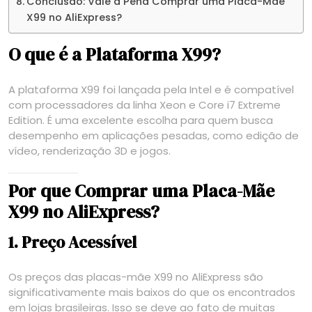
Conclusão: Vale a Pena Comprar uma Placa-Mãe
X99 no AliExpress?
O que é a Plataforma X99?
A plataforma X99 foi lançada pela Intel e é compatível
com processadores da linha Xeon e Core i7 Extreme
Edition. É uma excelente escolha para quem busca
desempenho em aplicações pesadas, como edição de
vídeo, renderização 3D e jogos.
Por que Comprar uma Placa-Mãe
X99 no AliExpress?
1. Preço Acessível
Os preços das placas-mãe X99 no AliExpress são
significativamente mais baixos do que os encontrados
em lojas brasileiras. Isso se deve ao fato de muitas