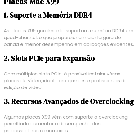
Placas-Mãe X99
1. Suporte a Memória DDR4
As placas X99 geralmente suportam memória DDR4 em
quad-channel, o que proporciona maior largura de
banda e melhor desempenho em aplicações exigentes.
2. Slots PCIe para Expansão
Com múltiplos slots PCIe, é possível instalar várias
placas de vídeo, ideal para gamers e profissionais de
edição de vídeo.
3. Recursos Avançados de Overclocking
Algumas placas X99 vêm com suporte a overclocking,
permitindo aumentar o desempenho dos
processadores e memórias.