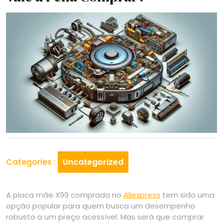
Categories :
Uncategorized
A placa mãe X99 comprada no
Aliexpress
tem sido uma
opção popular para quem busca um desempenho
robusto a um preço acessível. Mas será que comprar