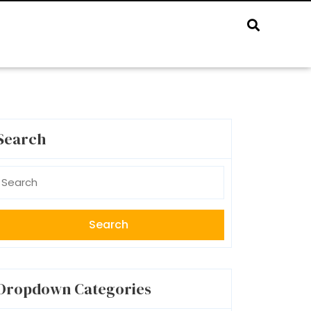
Search
earch
r:
Dropdown Categories