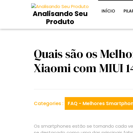
Skip
to
INÍCIO
PILA
Analisando Seu
content
Produto
Quais são os Melh
Xiaomi com MIUI 1
Categories :
FAQ - Melhores Smartphon
Os smartphones estão se tornando cada vez 
se destacado como uma das principais fabr