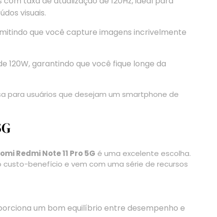
com taxa de atualização de 120Hz, ideal para
dos visuais.
rmitindo que você capture imagens incrivelmente
120W, garantindo que você fique longe da
osa para usuários que desejam um smartphone de
5G
omi Redmi Note 11 Pro 5G
é uma excelente escolha.
 custo-benefício e vem com uma série de recursos
porciona um bom equilíbrio entre desempenho e