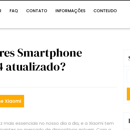
R
FAQ
CONTATO
INFORMAÇÕES
CONTEUDO
ores Smartphone
4 atualizado?
S
fo
e Xiaomi
mais essenciais no nosso dia a dia, e a Xiaomi tem
icantes no mercado de dispositivos móveis. Com a