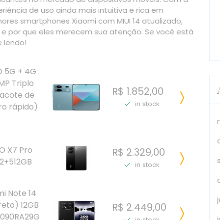
iência de uso ainda mais intuitiva e rica em
hores smartphones Xiaomi com MIUI 14 atualizado,
s e por que eles merecem sua atenção. Se você está
 lendo!
O 5G + 4G
MP Triplo
R$ 1.852,00
Pacote de
in stock
ro rápido)
O X7 Pro
R$ 2.329,00
2+512GB
in stock
i Note 14
reto) 12GB
R$ 2.449,00
4090RA29G
in stock