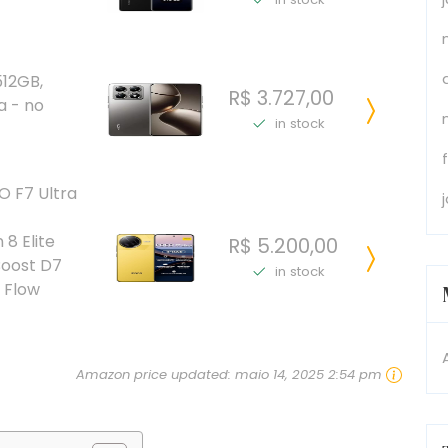
512GB,
R$ 3.727,00
a - no
in stock
 F7 Ultra
8 Elite
R$ 5.200,00
Boost D7
in stock
 Flow
Amazon price updated:
maio 14, 2025 2:54 pm