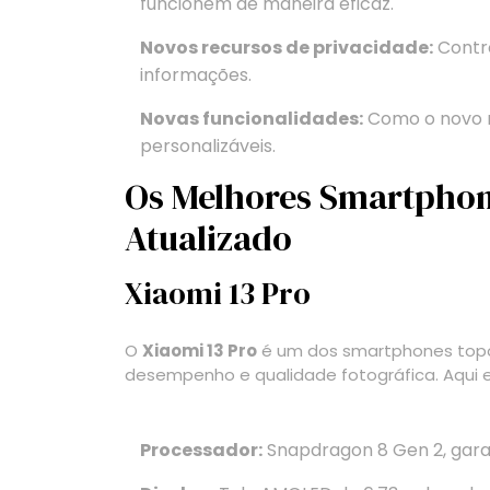
funcionem de maneira eficaz.
Novos recursos de privacidade:
Contro
informações.
Novas funcionalidades:
Como o novo m
personalizáveis.
Os Melhores Smartphon
Atualizado
Xiaomi 13 Pro
O
Xiaomi 13 Pro
é um dos smartphones topo 
desempenho e qualidade fotográfica. Aqui e
Processador:
Snapdragon 8 Gen 2, garan