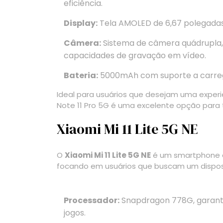
eficiência.
Display:
Tela AMOLED de 6,67 polegadas,
Câmera:
Sistema de câmera quádrupla, 
capacidades de gravação em vídeo.
Bateria:
5000mAh com suporte a carre
Ideal para usuários que desejam uma exper
Note 11 Pro 5G é uma excelente opção para 
Xiaomi Mi 11 Lite 5G NE
O
Xiaomi Mi 11 Lite 5G NE
é um smartphone q
focando em usuários que buscam um disposit
Processador:
Snapdragon 778G, garanti
jogos.