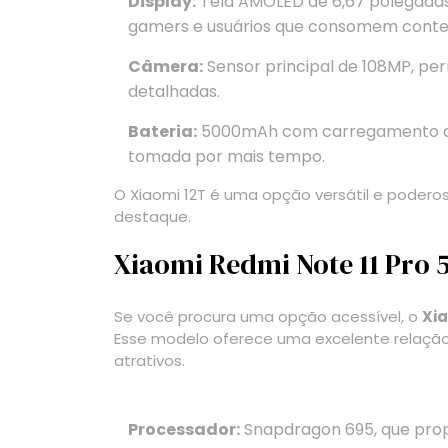
Display:
Tela AMOLED de 6,67 polegadas 
gamers e usuários que consomem conteú
Câmera:
Sensor principal de 108MP, pe
detalhadas.
Bateria:
5000mAh com carregamento de 
tomada por mais tempo.
O Xiaomi 12T é uma opção versátil e poder
destaque.
Xiaomi Redmi Note 11 Pro 
Se você procura uma opção acessível, o
Xia
Esse modelo oferece uma excelente relação
atrativos.
Processador:
Snapdragon 695, que pro