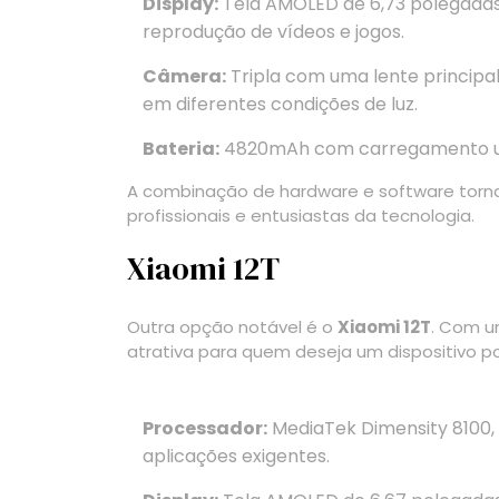
Display:
Tela AMOLED de 6,73 polegadas 
reprodução de vídeos e jogos.
Câmera:
Tripla com uma lente principa
em diferentes condições de luz.
Bateria:
4820mAh com carregamento ul
A combinação de hardware e software torna
profissionais e entusiastas da tecnologia.
Xiaomi 12T
Outra opção notável é o
Xiaomi 12T
. Com um
atrativa para quem deseja um dispositivo
Processador:
MediaTek Dimensity 8100
aplicações exigentes.