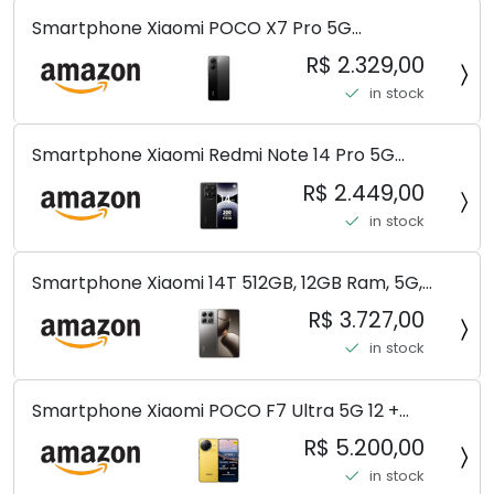
Smartphone Xiaomi POCO X7 Pro 5G
8+256GB/12+256GB/12+512GB
R$ 2.329,00
in stock
Smartphone Xiaomi Redmi Note 14 Pro 5G
Midnight Black (Preto) 12GB RAM 512GB ROM NFC
R$ 2.449,00
[ 24090RA29G ]
in stock
Smartphone Xiaomi 14T 512GB, 12GB Ram, 5G,
Leica, Cinza - no Brasil
R$ 3.727,00
in stock
Smartphone Xiaomi POCO F7 Ultra 5G 12 +
256GB/16+512GB Processador Snapdragon 8 Elite
R$ 5.200,00
Top de Linha Chip VisionBoost D7 para Jogos
in stock
Pesados Tela Flow AMOLED 2K...