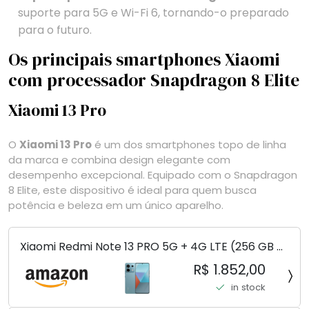
suporte para 5G e Wi-Fi 6, tornando-o preparado
para o futuro.
Os principais smartphones Xiaomi
com processador Snapdragon 8 Elite
Xiaomi 13 Pro
O
Xiaomi 13 Pro
é um dos smartphones topo de linha
da marca e combina design elegante com
desempenho excepcional. Equipado com o Snapdragon
8 Elite, este dispositivo é ideal para quem busca
potência e beleza em um único aparelho.
Xiaomi Redmi Note 13 PRO 5G + 4G LTE (256 GB +
8 GB) 200 MP Triplo (Mobile Mint Tello e) +
R$ 1.852,00
(Pacote de carregador duplo de carro rápido)
in stock
(Ocean Teal (ROM))