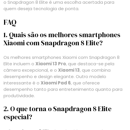
o Snapdragon 8 Elite é uma escolha acertada para
quem deseja tecnologia de ponta.
FAQ
1. Quais são os melhores smartphones
Xiaomi com Snapdragon 8 Elite?
Os melhores smartphones Xiaomi com Snapdragon 8
Elite incluem o
Xiaomi 13 Pro
, que destaca-se pela
câmera excepcional, e o
Xiaomi 13
, que combina
desempenho e design elegante. Outro modelo
interessante é o
Xiaomi Pad 6
, que oferece
desempenho tanto para entretenimento quanto para
produtividade.
2. O que torna o Snapdragon 8 Elite
especial?