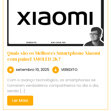
Quais são os Melhores Smartphone Xiaomi
com painel AMOLED 2K?
setembro
VEREDITO
setembro 10, 2025
VEREDITO
10,
Com o avanço tecnológico, os smartphones se
2025
tornaram verdadeiros companheiros no dia a dia,
sendo [...]
Ler
Ler Mais
Mais