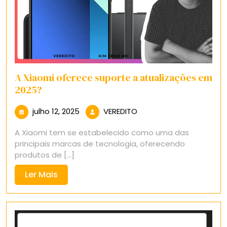
A Xiaomi oferece suporte a atualizações em
2025?
julho
VEREDITO
julho 12, 2025
VEREDITO
12,
A Xiaomi tem se estabelecido como uma das
2025
principais marcas de tecnologia, oferecendo
produtos de [...]
Ler
Ler Mais
Mais