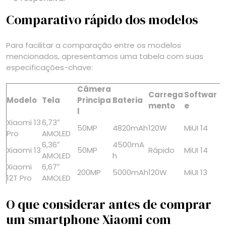
Comparativo rápido dos modelos
Para facilitar a comparação entre os modelos
mencionados, apresentamos uma tabela com suas
especificações-chave:
Câmera
Carrega
Softwar
Modelo
Tela
Principa
Bateria
mento
e
l
Xiaomi 13
6,73″
50MP
4820mAh
120W
MiUI 14
Pro
AMOLED
6,36″
4500mA
Xiaomi 13
50MP
Rápido
MiUI 14
AMOLED
h
Xiaomi
6,67″
200MP
5000mAh
120W
MiUI 13
12T Pro
AMOLED
O que considerar antes de comprar
um smartphone Xiaomi com