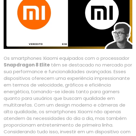
Os smartphones Xiaomi equipados com o processador
Snapdragon 8 Elite
têm se destacado no mercado por
sua performance e funcionalidades avançadas. Esses
dispositivos oferecem uma experiência impressionante
em termos de velocidade, gráficos e eficiência
energética, tornando-se ideais tanto para gamers
quanto para usuários que buscam qualidade em
multitarefas. Com um design moderno e câmeras de
alta qualidade, os smartphones Xiaomi não apenas
atendem às necessidades do dia a dia, mas também
proporcionam entretenimento de primeira linha.
Considerando tudo isso, investir em um dispositivo com