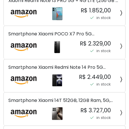
Xiaomi Redmi Note 13 PRO 5G + 4G LTE (256 GB +
8 GB) 200 MP Triplo (Mobile Mint Tello e) +
R$ 1.852,00
(Pacote de carregador duplo de carro rápido)
in stock
(Ocean Teal (ROM))
Smartphone Xiaomi POCO X7 Pro 5G
8+256GB/12+256GB/12+512GB
R$ 2.329,00
in stock
Smartphone Xiaomi Redmi Note 14 Pro 5G
Midnight Black (Preto) 12GB RAM 512GB ROM NFC
R$ 2.449,00
[ 24090RA29G ]
in stock
Smartphone Xiaomi 14T 512GB, 12GB Ram, 5G,
Leica, Cinza - no Brasil
R$ 3.727,00
in stock