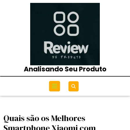
Skip
to
content
Analisando Seu Produto
Open
Menu
Quais são os Melhores
Smartphone Xiaomi com