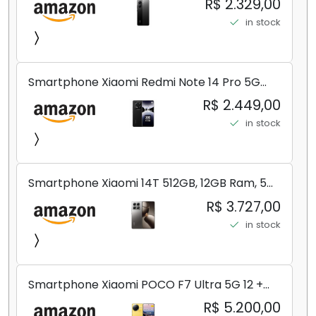
R$ 2.329,00
in stock
Smartphone Xiaomi Redmi Note 14 Pro 5G
Midnight Black (Preto) 12GB RAM 512GB ROM
R$ 2.449,00
NFC [ 24090RA29G ]
in stock
Smartphone Xiaomi 14T 512GB, 12GB Ram, 5G,
Leica, Cinza - no Brasil
R$ 3.727,00
in stock
Smartphone Xiaomi POCO F7 Ultra 5G 12 +
256GB/16+512GB Processador Snapdragon 8
R$ 5.200,00