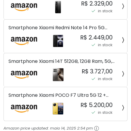
8+256GB/12+256GB/12+512GB
R$ 2.329,00
in stock
Smartphone Xiaomi Redmi Note 14 Pro 5G
Midnight Black (Preto) 12GB RAM 512GB ROM NFC
R$ 2.449,00
[ 24090RA29G ]
in stock
Smartphone Xiaomi 14T 512GB, 12GB Ram, 5G,
Leica, Cinza - no Brasil
R$ 3.727,00
in stock
Smartphone Xiaomi POCO F7 Ultra 5G 12 +
256GB/16+512GB Processador Snapdragon 8 Elite
R$ 5.200,00
Top de Linha Chip VisionBoost D7 para Jogos
in stock
Pesados Tela Flow AMOLED 2K...
Amazon price updated:
maio 14, 2025 2:54 pm