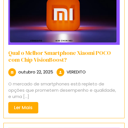
Qual o Melhor Smartphone Xiaomi POCO
com Chip VisionBoost?
outubro
VEREDITO
outubro 22, 2025
VEREDITO
22,
O mercado de smartphones está repleto de
2025
opções que prometem desempenho e qualidade,
e uma [...]
Ler
Ler Mais
Mais