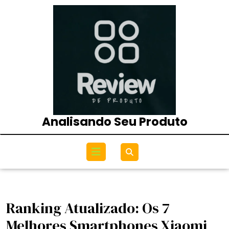
Skip
to
content
Analisando Seu Produto
Open
Menu
Ranking Atualizado: Os 7
Melhores Smartphones Xiaomi