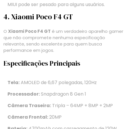
MIUI pode ser pesado para alguns usuários.
4. Xiaomi Poco F4 GT
O
Xiaomi Poco F4 GT
é um verdadeiro aparelho gamer
que não compromete nenhuma especificação
relevante, sendo excelente para quem busca
performance em jogos.
Especificações Principais
Tela:
AMOLED de 6,67 polegadas, 120Hz
Processador:
Snapdragon 8 Gen 1
Câmera Traseira:
Tripla – 64MP + 8MP + 2MP
Câmera Frontal:
20MP
Bateria:
4700mAh com carregamento de 120W