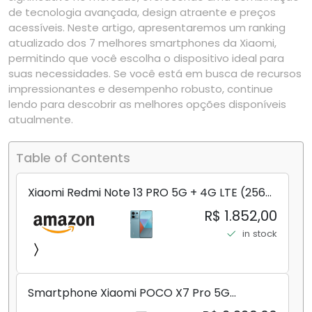
de tecnologia avançada, design atraente e preços
acessíveis. Neste artigo, apresentaremos um ranking
atualizado dos 7 melhores smartphones da Xiaomi,
permitindo que você escolha o dispositivo ideal para
suas necessidades. Se você está em busca de recursos
impressionantes e desempenho robusto, continue
lendo para descobrir as melhores opções disponíveis
atualmente.
Table of Contents
Xiaomi Redmi Note 13 PRO 5G + 4G LTE (256
GB + 8 GB) 200 MP Triplo (Mobile Mint Tello
R$ 1.852,00
e) + (Pacote de carregador duplo de carro
in stock
rápido) (Ocean Teal (ROM))
Smartphone Xiaomi POCO X7 Pro 5G
8+256GB/12+256GB/12+512GB