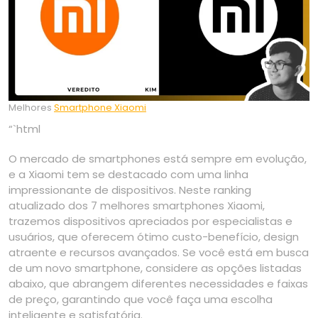
Melhores
Smartphone Xiaomi
“`html
O mercado de smartphones está sempre em evolução,
e a Xiaomi tem se destacado com uma linha
impressionante de dispositivos. Neste ranking
atualizado dos 7 melhores smartphones Xiaomi,
trazemos dispositivos apreciados por especialistas e
usuários, que oferecem ótimo custo-benefício, design
atraente e recursos avançados. Se você está em busca
de um novo smartphone, considere as opções listadas
abaixo, que abrangem diferentes necessidades e faixas
de preço, garantindo que você faça uma escolha
inteligente e satisfatória.