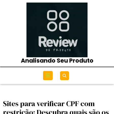
Skip
to
content
Analisando Seu Produto
Open
Menu
Sites para verificar CPF com
restrição: Descubra quais são os