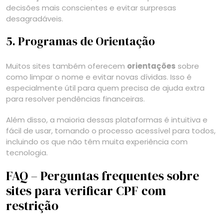
decisões mais conscientes e evitar surpresas
desagradáveis.
5. Programas de Orientação
Muitos sites também oferecem
orientações
sobre
como limpar o nome e evitar novas dívidas. Isso é
especialmente útil para quem precisa de ajuda extra
para resolver pendências financeiras.
Além disso, a maioria dessas plataformas é intuitiva e
fácil de usar, tornando o processo acessível para todos,
incluindo os que não têm muita experiência com
tecnologia.
FAQ – Perguntas frequentes sobre
sites para verificar CPF com
restrição