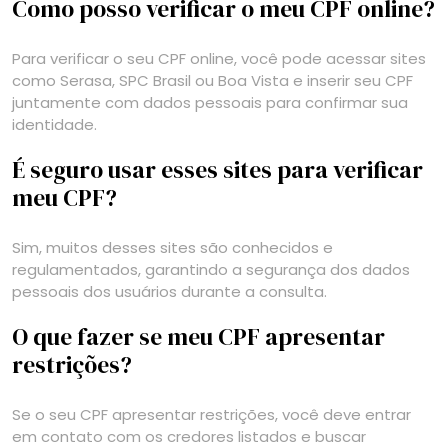
Como posso verificar o meu CPF online?
Para verificar o seu CPF online, você pode acessar sites
como Serasa, SPC Brasil ou Boa Vista e inserir seu CPF
juntamente com dados pessoais para confirmar sua
identidade.
É seguro usar esses sites para verificar
meu CPF?
Sim, muitos desses sites são conhecidos e
regulamentados, garantindo a segurança dos dados
pessoais dos usuários durante a consulta.
O que fazer se meu CPF apresentar
restrições?
Se o seu CPF apresentar restrições, você deve entrar
em contato com os credores listados e buscar