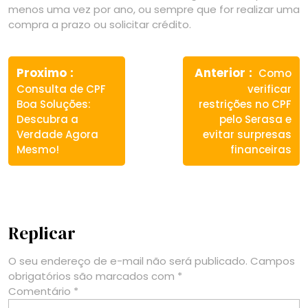
menos uma vez por ano, ou sempre que for realizar uma
compra a prazo ou solicitar crédito.
Navegação
Previous
Next
de
Proximo
Anterior
Como
post:
post:
Consulta de CPF
verificar
Post
Boa Soluções:
restrições no CPF
Descubra a
pelo Serasa e
Verdade Agora
evitar surpresas
Mesmo!
financeiras
Replicar
O seu endereço de e-mail não será publicado.
Campos
obrigatórios são marcados com
*
Comentário
*