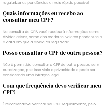
regularizar as pendências o mais rápido possível.
Quais informações eu recebo ao
consultar meu CPF?
Na consulta do CPF, você receberá informações como
dívidas ativas, nome dos credores, valores pendentes e
a data em que a dívida foi registrada.
Posso consultar o CPF de outra pessoa?
Não é permitido consultar o CPF de outra pessoa sem
autorização, pois isso viola a privacidade e pode ser
considerado uma infração legal.
Com que frequência devo verificar meu
CPF?
É recomendável verificar seu CPF regularmente, pelo