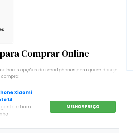
es
para Comprar Online
s melhores opções de smartphones para quem deseja
a compra:
hone Xiaomi
te 14
legante e bom
MELHOR PREÇO
nho