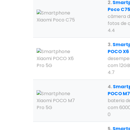
2.
Smart
Poco C7
câmera d
fotos de 
4.4
3.
Smart
POCO X6 
desempen
com 12GB
4.7
4.
Smart
POCO M7 
bateria d
com 600
0
5.
Smart