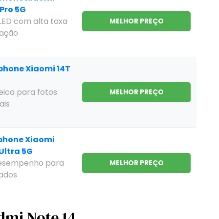
Pro 5G
LED com alta taxa
MELHOR PREÇO
zação
hone Xiaomi 14T
ica para fotos
MELHOR PREÇO
ais
phone Xiaomi
Ultra 5G
esempenho para
MELHOR PREÇO
sados
mi Note 14