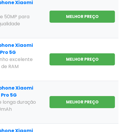
phone Xiaomi
5
e 50MP para
MELHOR PREÇO
qualidade
phone Xiaomi
Pro 5G
ho excelente
MELHOR PREÇO
 de RAM
phone Xiaomi
Pro 5G
e longa duração
MELHOR PREÇO
0mAh
phone Xiaomi