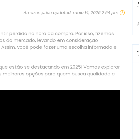
Amazon price updated:
maio 14, 2025 2:54 pm
ntir perdido na hora da compra. Por isso, fizemos
los do mercado, levando em consideração
 Assim, você pode fazer uma escolha informada e
que estão se destacando em 2025! Vamos explorar
 as melhores opções para quem busca qualidade e