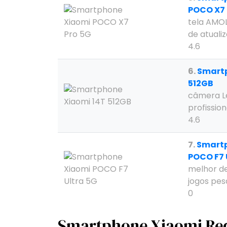
POCO X7 
tela AMO
de atuali
4.6
6.
Smartp
512GB
câmera Le
profission
4.6
7.
Smart
POCO F7 
melhor d
jogos pe
0
Smartphone Xiaomi Red