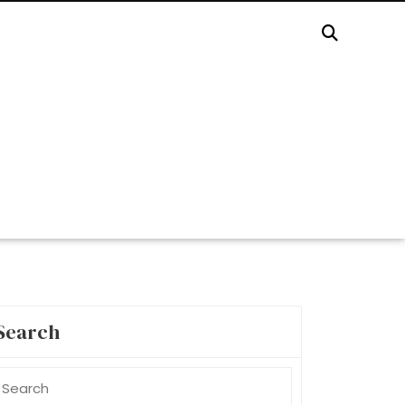
Search
earch
r: