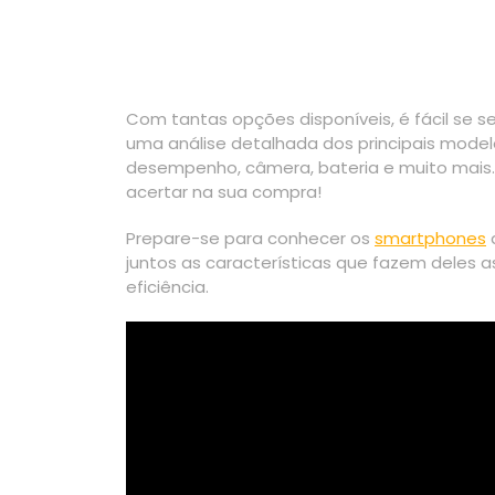
Com tantas opções disponíveis, é fácil se se
uma análise detalhada dos principais mode
desempenho, câmera, bateria e muito mais.
acertar na sua compra!
Prepare-se para conhecer os
smartphones
juntos as características que fazem deles
eficiência.