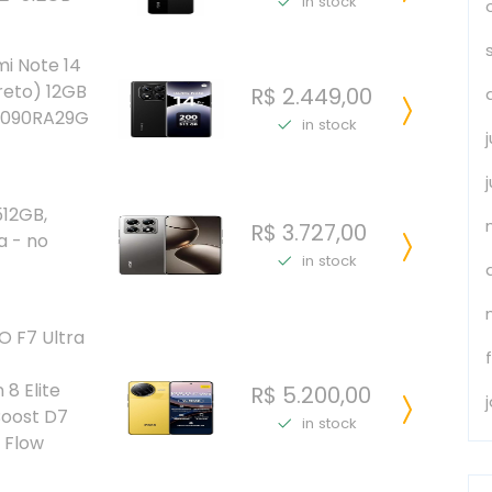
in stock
i Note 14
reto) 12GB
R$ 2.449,00
4090RA29G
in stock
512GB,
R$ 3.727,00
a - no
in stock
 F7 Ultra
8 Elite
R$ 5.200,00
Boost D7
in stock
 Flow