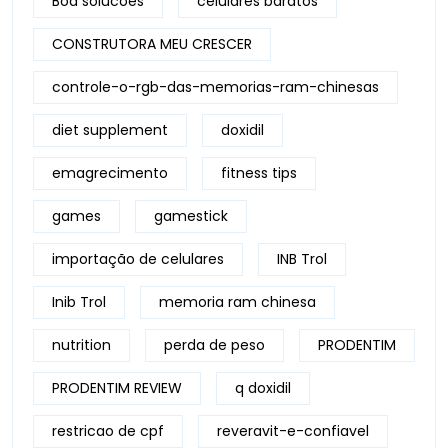
Boa solucoes
celulares baratos
CONSTRUTORA MEU CRESCER
controle-o-rgb-das-memorias-ram-chinesas
diet supplement
doxidil
emagrecimento
fitness tips
games
gamestick
importação de celulares
INB Trol
Inib Trol
memoria ram chinesa
nutrition
perda de peso
PRODENTIM
PRODENTIM REVIEW
q doxidil
restricao de cpf
reveravit-e-confiavel