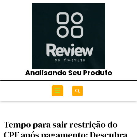
Skip
to
content
Analisando Seu Produto
Open
Menu
Tempo para sair restrição do
CPF após pagamento: Descubra