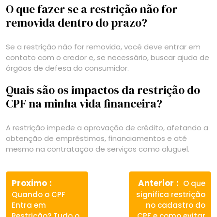
O que fazer se a restrição não for
removida dentro do prazo?
Se a restrição não for removida, você deve entrar em
contato com o credor e, se necessário, buscar ajuda de
órgãos de defesa do consumidor.
Quais são os impactos da restrição do
CPF na minha vida financeira?
A restrição impede a aprovação de crédito, afetando a
obtenção de empréstimos, financiamentos e até
mesmo na contratação de serviços como aluguel.
Navegação
Previous
Next
de
Proximo
Anterior
O que
post:
post:
Quando o CPF
significa restrição
Post
Entra em
no cadastro do
Restrição? Tudo o
CPF e como evitar