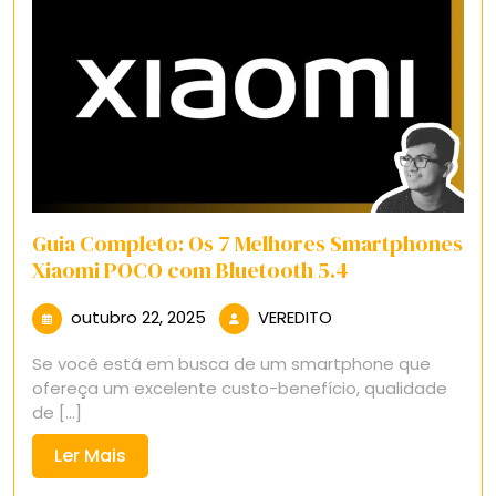
Guia Completo: Os 7 Melhores Smartphones
Xiaomi POCO com Bluetooth 5.4
outubro
VEREDITO
outubro 22, 2025
VEREDITO
22,
Se você está em busca de um smartphone que
2025
ofereça um excelente custo-benefício, qualidade
de [...]
Ler
Ler Mais
Mais