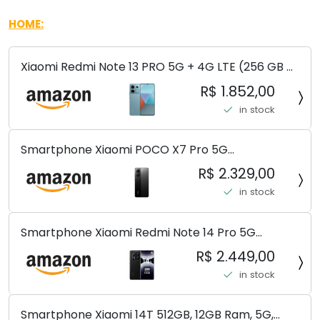
HOME:
Xiaomi Redmi Note 13 PRO 5G + 4G LTE (256 GB +
8 GB) 200 MP Triplo (Mobile Mint Tello e) +
R$ 1.852,00
(Pacote de carregador duplo de carro rápido)
in stock
(Ocean Teal (ROM))
Smartphone Xiaomi POCO X7 Pro 5G
8+256GB/12+256GB/12+512GB
R$ 2.329,00
in stock
Smartphone Xiaomi Redmi Note 14 Pro 5G
Midnight Black (Preto) 12GB RAM 512GB ROM NFC
R$ 2.449,00
[ 24090RA29G ]
in stock
Smartphone Xiaomi 14T 512GB, 12GB Ram, 5G,