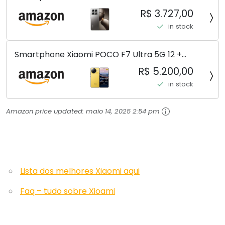
Leica, Cinza - no Brasil
R$ 3.727,00
in stock
Smartphone Xiaomi POCO F7 Ultra 5G 12 +
256GB/16+512GB Processador Snapdragon 8 Elite
R$ 5.200,00
Top de Linha Chip VisionBoost D7 para Jogos
in stock
Pesados Tela Flow AMOLED 2K...
Amazon price updated:
maio 14, 2025 2:54 pm
Lista dos melhores Xiaomi aqui
Faq – tudo sobre Xioami