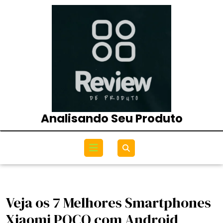
Skip
to
content
Analisando Seu Produto
Open
Menu
Veja os 7 Melhores Smartphones
Xiaomi POCO com Android