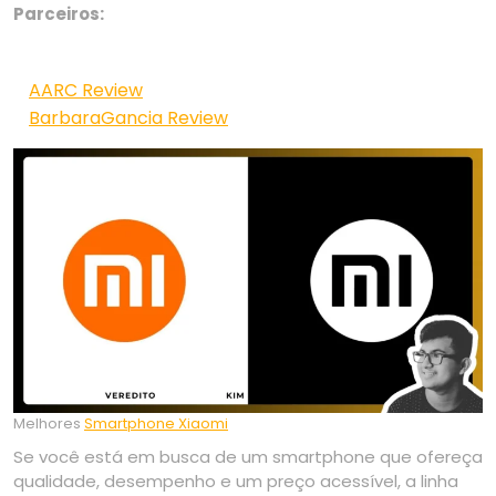
Parceiros:
AARC Review
BarbaraGancia Review
Melhores
Smartphone Xiaomi
Se você está em busca de um smartphone que ofereça
qualidade, desempenho e um preço acessível, a linha