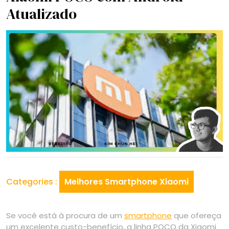
Atualizado
Categories :
Melhores Smartphone Xiaomi
Se você está à procura de um
smartphone
que ofereça
um excelente custo-benefício, a linha POCO da Xiaomi