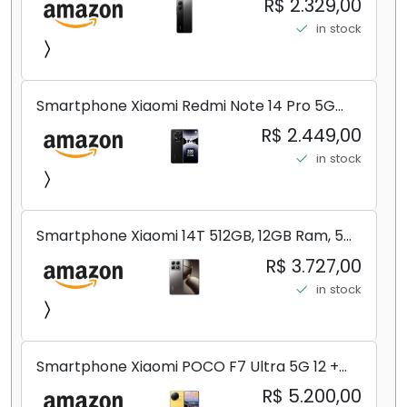
R$ 2.329,00
in stock
Smartphone Xiaomi Redmi Note 14 Pro 5G
Midnight Black (Preto) 12GB RAM 512GB ROM
R$ 2.449,00
NFC [ 24090RA29G ]
in stock
Smartphone Xiaomi 14T 512GB, 12GB Ram, 5G,
Leica, Cinza - no Brasil
R$ 3.727,00
in stock
Smartphone Xiaomi POCO F7 Ultra 5G 12 +
256GB/16+512GB Processador Snapdragon 8
R$ 5.200,00