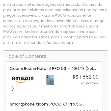
é uma das melhores opções do mercado. Conhecida
por entregar celulares com especificações poderosas a
preços acessíveis, a Xiaomi POCO rapidamente
conquistou a atenção dos consumidores. Neste artigo,
vamos explorar os 7 melhores smartphones Xiaomi
POCO com Android atualizado, apresentando suas
principais características, prós e contras para te ajudar
a tomar a melhor decisão de compra.
Table of Contents
Xiaomi Redmi Note 13 PRO 5G + 4G LTE (256
GB + 8 GB) 200 MP Triplo (Mobile Mint Tello
R$ 1.852,00
e) + (Pacote de carregador duplo de carro
in stock
rápido) (Ocean Teal (ROM))
Smartphone Xiaomi POCO X7 Pro 5G
8+256GB/12+256GB/12+512GB