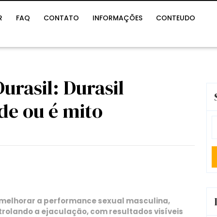
R
FAQ
CONTATO
INFORMAÇÕES
CONTEUDO
urasil: Durasil
de ou é mito
S
fo
 melhorar a performance sexual masculina,
rolando a ejaculação, com resultados visíveis