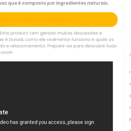
z que é composto por ingredientes naturais.
 NO SITE OFICIAL – CLIQUE AQUI
 Este produto tem gerado muitas discussões e
ue é Durasil, como ele realmente funciona e quais os
ida e relacionamento. Prepare-se para descobrir tudo
 você!