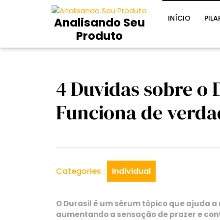
Skip
to
INÍCIO
PILA
Analisando Seu
content
Produto
4 Duvidas sobre o D
Funciona de verda
Categories :
Individual
O Durasil é um sérum tópico que ajuda a
aumentando a sensação de prazer e cont