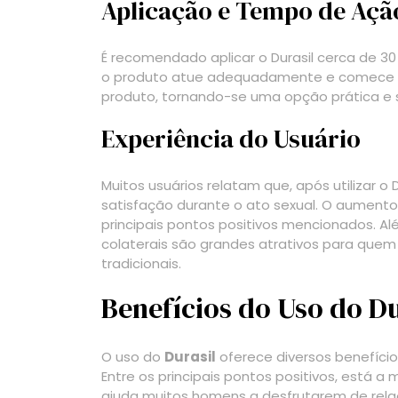
Aplicação e Tempo de Açã
É recomendado aplicar o Durasil cerca de 30
o produto atue adequadamente e comece a ex
produto, tornando-se uma opção prática e
Experiência do Usuário
Muitos usuários relatam que, após utilizar o
satisfação durante o ato sexual. O aumento
principais pontos positivos mencionados. Alé
colaterais são grandes atrativos para que
tradicionais.
Benefícios do Uso do Du
O uso do
Durasil
oferece diversos benefício
Entre os principais pontos positivos, está a 
ajuda muitos homens a desfrutarem de relaç