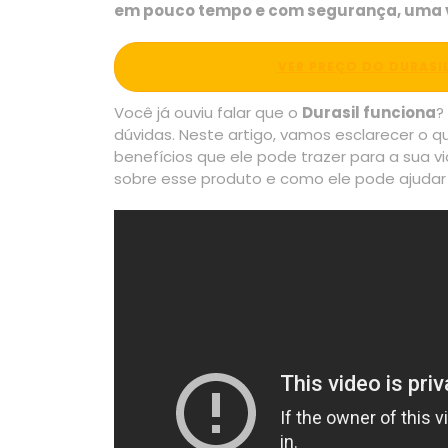
em pouco tempo e com segurança, uma ve
VER PREÇO DO DURASIL
Você já ouviu falar que o
Durasil funciona
?
dúvidas. Neste artigo, vamos esclarecer o q
benefícios que ele pode trazer para a sua v
sobre esse produto e como ele pode ajudar