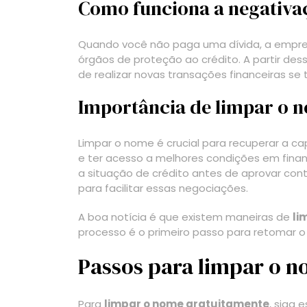
Como funciona a negativa
Quando você não paga uma dívida, a empres
órgãos de proteção ao crédito. A partir des
de realizar novas transações financeiras se t
Importância de limpar o 
Limpar o nome é crucial para recuperar a ca
e ter acesso a melhores condições em fina
a situação de crédito antes de aprovar co
para facilitar essas negociações.
A boa notícia é que existem maneiras de
li
processo é o primeiro passo para retomar o 
Passos para limpar o 
Para
limpar o nome gratuitamente
, siga 