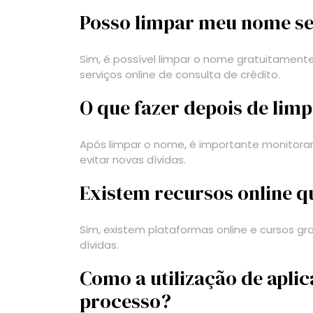
Posso limpar meu nome s
Sim, é possível limpar o nome gratuitament
serviços online de consulta de crédito.
O que fazer depois de lim
Após limpar o nome, é importante monitorar
evitar novas dívidas.
Existem recursos online 
Sim, existem plataformas online e cursos g
dívidas.
Como a utilização de aplic
processo?