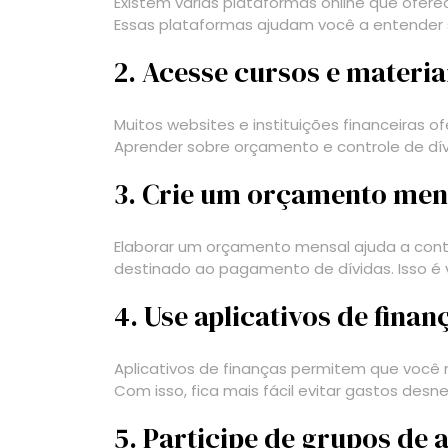
Existem várias plataformas online que oferec
Essas plataformas ajudam você a entender s
2. Acesse cursos e materia
Muitos websites e instituições financeiras 
Aprender sobre orçamento e controle de dívi
3. Crie um orçamento men
Elaborar um orçamento mensal ajuda a contr
destinado ao pagamento de dívidas. Isso é v
4. Use aplicativos de finan
Aplicativos de finanças permitem que você
Com isso, fica mais fácil evitar gastos desn
5. Participe de grupos de 