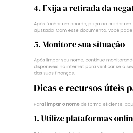
4. Exija a retirada da neg
Após fechar um acordo, peça ao credor um 
ajustada. Com esse documento, você pode so
5. Monitore sua situação
Após limpar seu nome, continue monitorando
disponíveis na internet para verificar se 
das suas finanças.
Dicas e recursos úteis 
Para
limpar o nome
de forma eficiente, aqu
1. Utilize plataformas onli