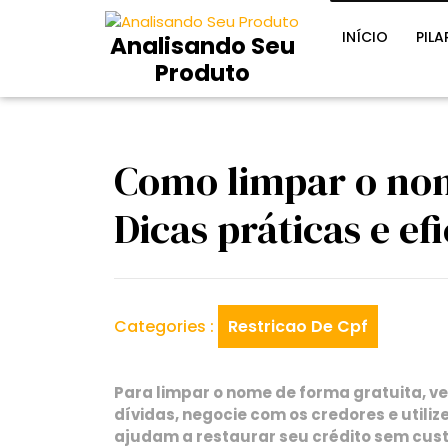
Skip
to
INÍCIO
PILA
Analisando Seu
content
Produto
Como limpar o nom
Dicas práticas e ef
Categories :
Restricao De Cpf
Para limpar o nome de forma gratuita, ver
dívidas, negocie com os credores e utiliz
ajudam a restaurar seu crédito sem cust