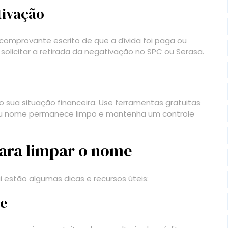
ativação
comprovante escrito de que a dívida foi paga ou
licitar a retirada da negativação no SPC ou Serasa.
 sua situação financeira. Use ferramentas gratuitas
o seu nome permanece limpo e mantenha um controle
para limpar o nome
i estão algumas dicas e recursos úteis:
ne