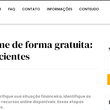
R
FAQ
CONTATO
INFORMAÇÕES
CONTEUDO
e de forma gratuita:
icientes
S
fo
ifique sua situação financeira, identifique as
e recursos online disponíveis. Essas etapas
o.