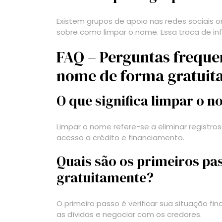
Existem grupos de apoio nas redes sociais 
sobre como limpar o nome. Essa troca de in
FAQ – Perguntas freque
nome de forma gratuit
O que significa limpar o 
Limpar o nome refere-se a eliminar registros
acesso a crédito e financiamento.
Quais são os primeiros pa
gratuitamente?
O primeiro passo é verificar sua situação fin
as dívidas e negociar com os credores.