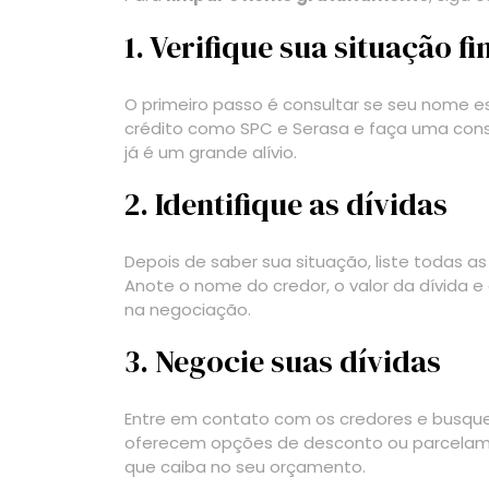
1. Verifique sua situação f
O primeiro passo é consultar se seu nome 
crédito como SPC e Serasa e faça uma consu
já é um grande alívio.
2. Identifique as dívidas
Depois de saber sua situação, liste todas
Anote o nome do credor, o valor da dívida 
na negociação.
3. Negocie suas dívidas
Entre em contato com os credores e busque
oferecem opções de desconto ou parcelame
que caiba no seu orçamento.