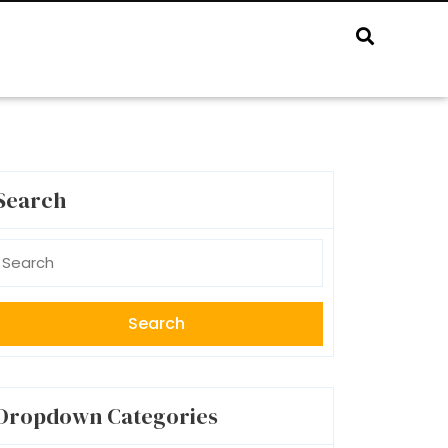
Search
earch
r:
Dropdown Categories