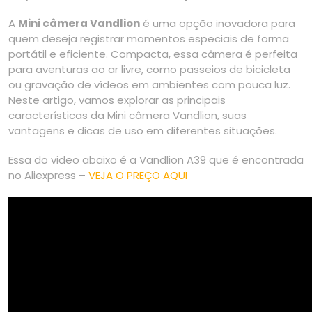
A
Mini câmera Vandlion
é uma opção inovadora para
quem deseja registrar momentos especiais de forma
portátil e eficiente. Compacta, essa câmera é perfeita
para aventuras ao ar livre, como passeios de bicicleta
ou gravação de vídeos em ambientes com pouca luz.
Neste artigo, vamos explorar as principais
características da Mini câmera Vandlion, suas
vantagens e dicas de uso em diferentes situações.
Essa do video abaixo é a Vandlion A39 que é encontrada
no Aliexpress –
VEJA O PREÇO AQUI