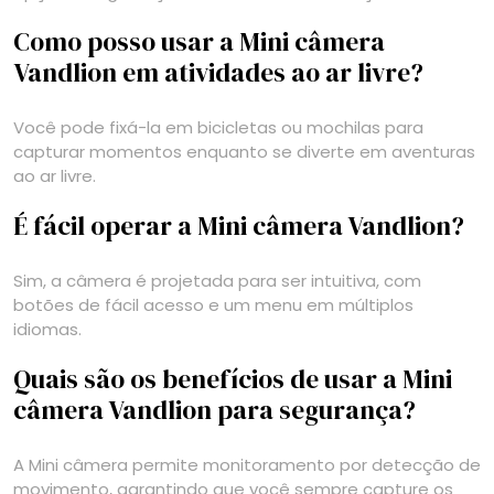
Como posso usar a Mini câmera
Vandlion em atividades ao ar livre?
Você pode fixá-la em bicicletas ou mochilas para
capturar momentos enquanto se diverte em aventuras
ao ar livre.
É fácil operar a Mini câmera Vandlion?
Sim, a câmera é projetada para ser intuitiva, com
botões de fácil acesso e um menu em múltiplos
idiomas.
Quais são os benefícios de usar a Mini
câmera Vandlion para segurança?
A Mini câmera permite monitoramento por detecção de
movimento, garantindo que você sempre capture os