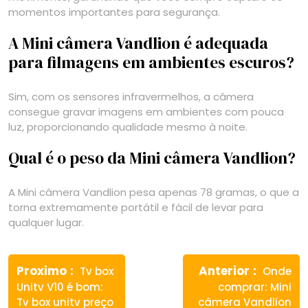
momentos importantes para segurança.
A Mini câmera Vandlion é adequada
para filmagens em ambientes escuros?
Sim, com os sensores infravermelhos, a câmera
consegue gravar imagens em ambientes com pouca
luz, proporcionando qualidade mesmo à noite.
Qual é o peso da Mini câmera Vandlion?
A Mini câmera Vandlion pesa apenas 78 gramas, o que a
torna extremamente portátil e fácil de levar para
qualquer lugar.
Navegação
Previous
Next
de
Proximo
Anterior
Tv box
Onde
post:
post:
Unitv V10 é bom:
comprar: Mini
Post
Tv box unitv preço
câmera Vandlion