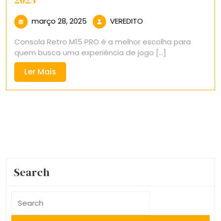
2025
março
VEREDITO
março 28, 2025
VEREDITO
28,
Consola Retro M15 PRO é a melhor escolha para
2025
quem busca uma experiência de jogo [...]
Ler
Ler Mais
Mais
Search
Search
for: