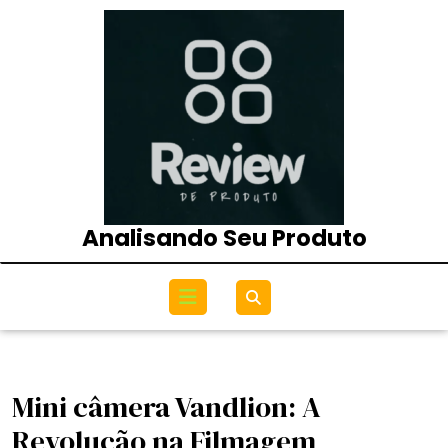
Skip
to
content
Analisando Seu Produto
Open
Menu
Mini câmera Vandlion: A
Revolução na Filmagem