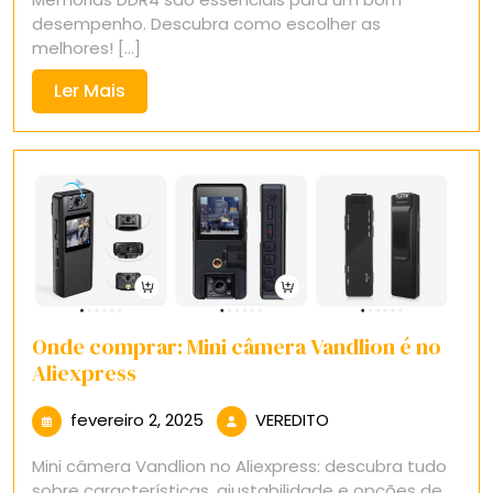
2025
desempenho. Descubra como escolher as
melhores! [...]
Ler
Ler Mais
Mais
Onde comprar: Mini câmera Vandlion é no
Aliexpress
fevereiro
VEREDITO
fevereiro 2, 2025
VEREDITO
2,
Mini câmera Vandlion no Aliexpress: descubra tudo
2025
sobre características, ajustabilidade e opções de