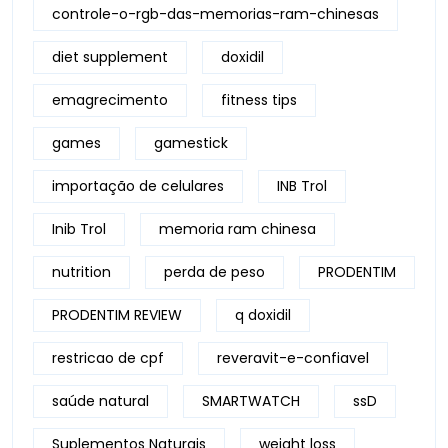
controle-o-rgb-das-memorias-ram-chinesas
diet supplement
doxidil
emagrecimento
fitness tips
games
gamestick
importação de celulares
INB Trol
Inib Trol
memoria ram chinesa
nutrition
perda de peso
PRODENTIM
PRODENTIM REVIEW
q doxidil
restricao de cpf
reveravit-e-confiavel
saúde natural
SMARTWATCH
ssD
Suplementos Naturais
weight loss