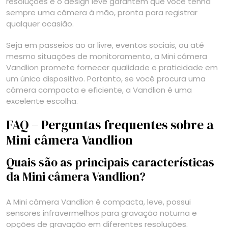
resoluções e o design leve garantem que você tenha
sempre uma câmera à mão, pronta para registrar
qualquer ocasião.
Seja em passeios ao ar livre, eventos sociais, ou até
mesmo situações de monitoramento, a Mini câmera
Vandlion promete fornecer qualidade e praticidade em
um único dispositivo. Portanto, se você procura uma
câmera compacta e eficiente, a Vandlion é uma
excelente escolha.
FAQ – Perguntas frequentes sobre a
Mini câmera Vandlion
Quais são as principais características
da Mini câmera Vandlion?
A Mini câmera Vandlion é compacta, leve, possui
sensores infravermelhos para gravação noturna e
opções de gravação em diferentes resoluções.