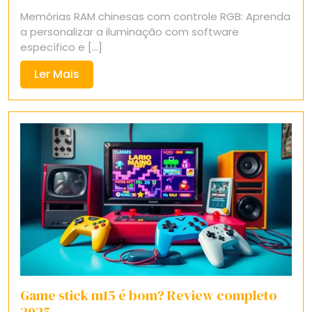
29,
Memórias RAM chinesas com controle RGB: Aprenda
2025
a personalizar a iluminação com software
específico e [...]
Ler
Ler Mais
Mais
Game stick m15 é bom? Review completo