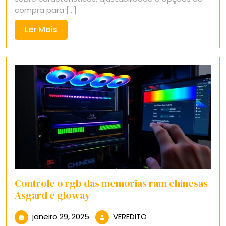
compra para [...]
Ler
Ler Mais
Mais
Controle o rgb das memorias ram chinesas
Asgard e gloway
janeiro
VEREDITO
janeiro 29, 2025
VEREDITO