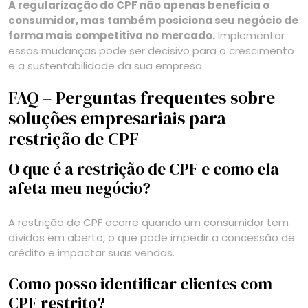
A regularização do CPF não apenas beneficia o
consumidor, mas também posiciona seu negócio de
forma mais competitiva no mercado.
Implementar
essas mudanças pode ser decisivo para o crescimento
e a sustentabilidade da sua empresa.
FAQ – Perguntas frequentes sobre
soluções empresariais para
restrição de CPF
O que é a restrição de CPF e como ela
afeta meu negócio?
A restrição de CPF ocorre quando um consumidor tem
dívidas em aberto, o que pode impedir a concessão de
crédito e impactar suas vendas.
Como posso identificar clientes com
CPF restrito?