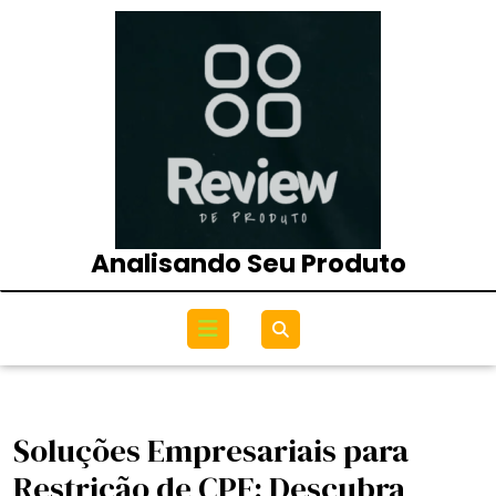
Skip
to
content
Analisando Seu Produto
Open
Menu
Soluções Empresariais para
Restrição de CPF: Descubra