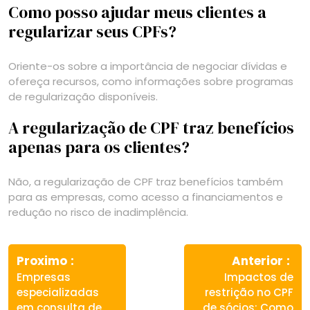
Como posso ajudar meus clientes a
regularizar seus CPFs?
Oriente-os sobre a importância de negociar dívidas e
ofereça recursos, como informações sobre programas
de regularização disponíveis.
A regularização de CPF traz benefícios
apenas para os clientes?
Não, a regularização de CPF traz benefícios também
para as empresas, como acesso a financiamentos e
redução no risco de inadimplência.
Navegação
Previous
Ne
de
Proximo
Anterior
post:
pos
Empresas
Impactos de
Post
especializadas
restrição no CPF
em consulta de
de sócios: Como