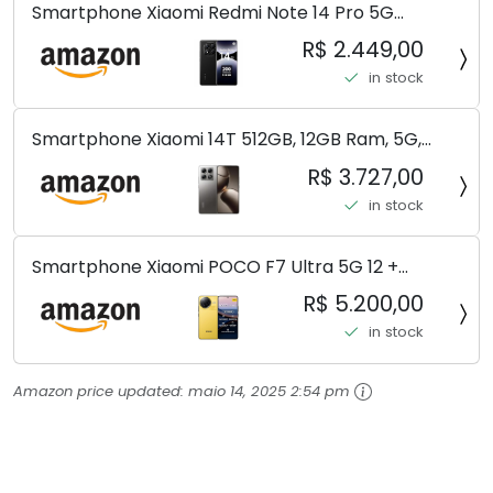
Smartphone Xiaomi Redmi Note 14 Pro 5G
Midnight Black (Preto) 12GB RAM 512GB ROM NFC
R$ 2.449,00
[ 24090RA29G ]
in stock
Smartphone Xiaomi 14T 512GB, 12GB Ram, 5G,
Leica, Cinza - no Brasil
R$ 3.727,00
in stock
Smartphone Xiaomi POCO F7 Ultra 5G 12 +
256GB/16+512GB Processador Snapdragon 8 Elite
R$ 5.200,00
Top de Linha Chip VisionBoost D7 para Jogos
in stock
Pesados Tela Flow AMOLED 2K...
Amazon price updated:
maio 14, 2025 2:54 pm