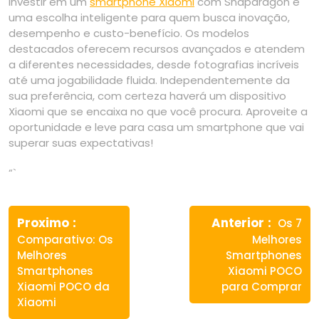
Investir em um
smartphone Xiaomi
com Snapdragon é
uma escolha inteligente para quem busca inovação,
desempenho e custo-benefício. Os modelos
destacados oferecem recursos avançados e atendem
a diferentes necessidades, desde fotografias incríveis
até uma jogabilidade fluida. Independentemente da
sua preferência, com certeza haverá um dispositivo
Xiaomi que se encaixa no que você procura. Aproveite a
oportunidade e leve para casa um smartphone que vai
superar suas expectativas!
“`
Navegação
Previous
Next
de
Proximo
Anterior
Os 7
post:
post:
Comparativo: Os
Melhores
Post
Melhores
Smartphones
Smartphones
Xiaomi POCO
Xiaomi POCO da
para Comprar
Xiaomi