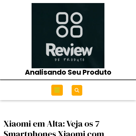
Skip
to
content
Analisando Seu Produto
Open
Menu
Xiaomi em Alta: Veja os 7
Smartphones Xiaomi com