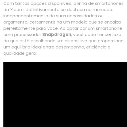
Com tantas opções disponíveis, a linha de smartphones
da Xiaomi definitivamente se destaca no mercado.
Independentemente de suas necessidades ou
orçamento, certamente há um modelo que se encaixa
perfeitamente para você. Ao optar por um smartphone
com processador
Snapdragon
, você pode ter certeza
de que está escolhendo um dispositivo que proporciona
um equilíbrio ideal entre desempenho, eficiência e
qualidade geral.