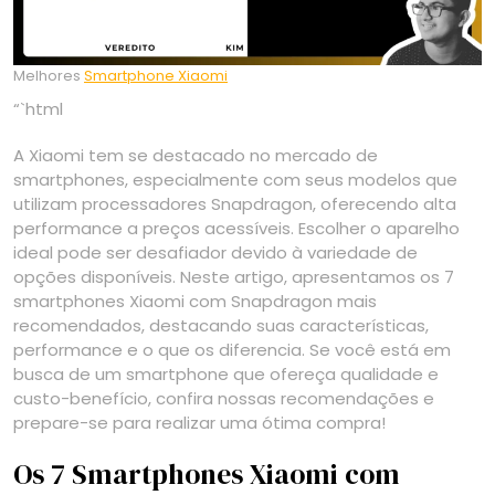
Melhores
Smartphone Xiaomi
“`html
A Xiaomi tem se destacado no mercado de
smartphones, especialmente com seus modelos que
utilizam processadores Snapdragon, oferecendo alta
performance a preços acessíveis. Escolher o aparelho
ideal pode ser desafiador devido à variedade de
opções disponíveis. Neste artigo, apresentamos os 7
smartphones Xiaomi com Snapdragon mais
recomendados, destacando suas características,
performance e o que os diferencia. Se você está em
busca de um smartphone que ofereça qualidade e
custo-benefício, confira nossas recomendações e
prepare-se para realizar uma ótima compra!
Os 7 Smartphones Xiaomi com