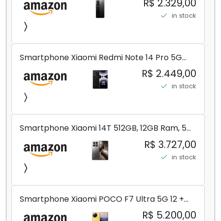
R$ 2.329,00
in stock
Smartphone Xiaomi Redmi Note 14 Pro 5G
Midnight Black (Preto) 12GB RAM 512GB ROM
R$ 2.449,00
NFC [ 24090RA29G ]
in stock
Smartphone Xiaomi 14T 512GB, 12GB Ram, 5G,
Leica, Cinza - no Brasil
R$ 3.727,00
in stock
Smartphone Xiaomi POCO F7 Ultra 5G 12 +
256GB/16+512GB Processador Snapdragon 8
R$ 5.200,00