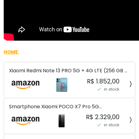
HOME:
Xiaomi Redmi Note 13 PRO 5G + 4G LTE (256 GB +
8 GB) 200 MP Triplo (Mobile Mint Tello e) +
R$ 1.852,00
(Pacote de carregador duplo de carro rápido)
in stock
(Ocean Teal (ROM))
Smartphone Xiaomi POCO X7 Pro 5G
8+256GB/12+256GB/12+512GB
R$ 2.329,00
in stock