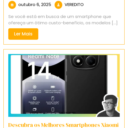
outubro
VEREDITO
outubro 6, 2025
VEREDITO
6,
Se você está em busca de um smartphone que
2025
ofereça um ótimo custo-benefício, os modelos [...]
Ler
Ler Mais
Mais
Descubra os Melhores Smartphones Xiaomi