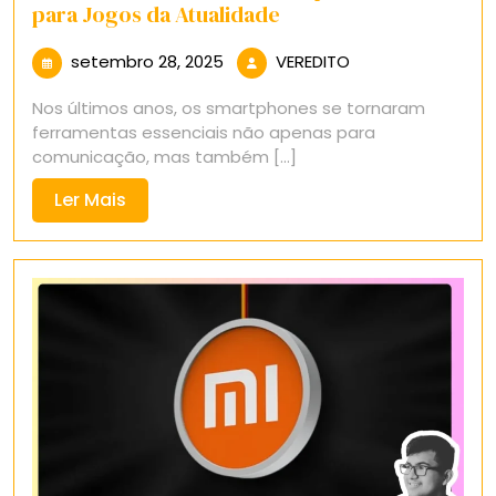
para Jogos da Atualidade
setembro
VEREDITO
setembro 28, 2025
VEREDITO
28,
Nos últimos anos, os smartphones se tornaram
2025
ferramentas essenciais não apenas para
comunicação, mas também [...]
Ler
Ler Mais
Mais