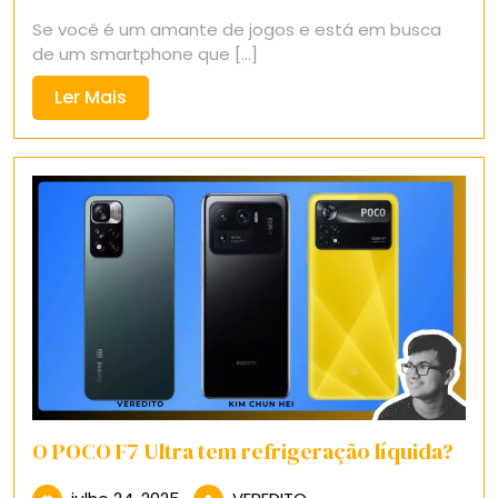
12,
Se você é um amante de jogos e está em busca
2025
de um smartphone que [...]
Ler
Ler Mais
Mais
O POCO F7 Ultra tem refrigeração líquida?
julho
VEREDITO