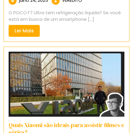
julho 24, 2025
VEREDITO
24,
O POCO F7 Ultra tem refrigeração líquida? Se você
2025
está em busca de um smartphone [...]
Ler
Ler Mais
Mais
Quais Xiaomi são ideais para assistir filmes e
séries?