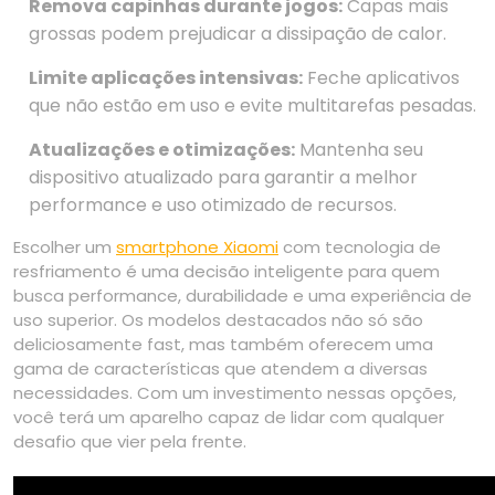
Remova capinhas durante jogos:
Capas mais
grossas podem prejudicar a dissipação de calor.
Limite aplicações intensivas:
Feche aplicativos
que não estão em uso e evite multitarefas pesadas.
Atualizações e otimizações:
Mantenha seu
dispositivo atualizado para garantir a melhor
performance e uso otimizado de recursos.
Escolher um
smartphone Xiaomi
com tecnologia de
resfriamento é uma decisão inteligente para quem
busca performance, durabilidade e uma experiência de
uso superior. Os modelos destacados não só são
deliciosamente fast, mas também oferecem uma
gama de características que atendem a diversas
necessidades. Com um investimento nessas opções,
você terá um aparelho capaz de lidar com qualquer
desafio que vier pela frente.