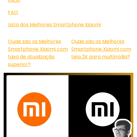
Inicio
FAQ
Lista dos Melhores Smartphone Xiaomi
Quais são os Melhores
Quais são os Melhores
Smartphone Xiaomi com
Smartphone Xiaomi com
taxa de atualização
tela 2K para multimídia?
superior?