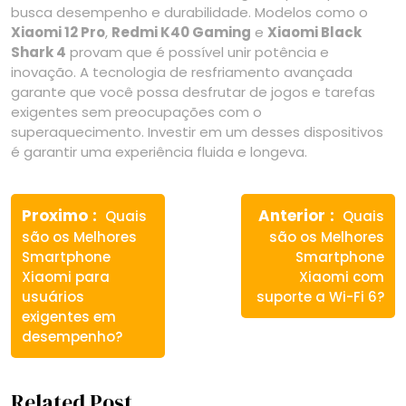
busca desempenho e durabilidade. Modelos como o
Xiaomi 12 Pro
,
Redmi K40 Gaming
e
Xiaomi Black
Shark 4
provam que é possível unir potência e
inovação. A tecnologia de resfriamento avançada
garante que você possa desfrutar de jogos e tarefas
exigentes sem preocupações com o
superaquecimento. Investir em um desses dispositivos
é garantir uma experiência fluida e longeva.
Navegação
Previous
Next
de
Proximo
Anterior
Quais
Quais
post:
post:
são os Melhores
são os Melhores
Post
Smartphone
Smartphone
Xiaomi para
Xiaomi com
usuários
suporte a Wi-Fi 6?
exigentes em
desempenho?
Related Post