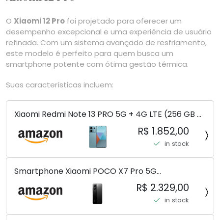
O
Xiaomi 12 Pro
foi projetado para oferecer um
desempenho excepcional e uma experiência de usuário
refinada. Com um sistema avançado de resfriamento,
este modelo é perfeito para quem busca um
smartphone potente com ótima gestão térmica.
Suas características incluem:
Xiaomi Redmi Note 13 PRO 5G + 4G LTE (256 GB +
8 GB) 200 MP Triplo (Mobile Mint Tello e) +
R$ 1.852,00
(Pacote de carregador duplo de carro rápido)
in stock
(Ocean Teal (ROM))
Smartphone Xiaomi POCO X7 Pro 5G
8+256GB/12+256GB/12+512GB
R$ 2.329,00
in stock