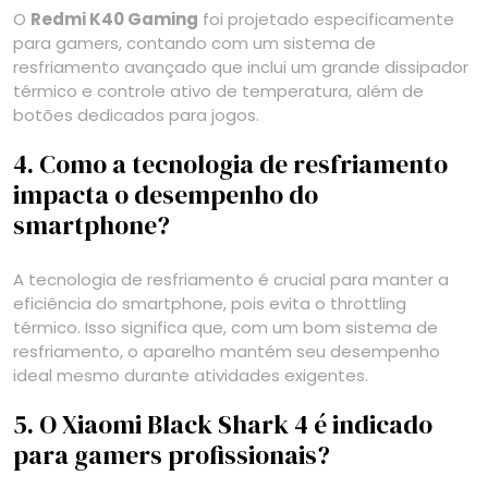
O
Redmi K40 Gaming
foi projetado especificamente
para gamers, contando com um sistema de
resfriamento avançado que inclui um grande dissipador
térmico e controle ativo de temperatura, além de
botões dedicados para jogos.
4. Como a tecnologia de resfriamento
impacta o desempenho do
smartphone?
A tecnologia de resfriamento é crucial para manter a
eficiência do smartphone, pois evita o throttling
térmico. Isso significa que, com um bom sistema de
resfriamento, o aparelho mantém seu desempenho
ideal mesmo durante atividades exigentes.
5. O Xiaomi Black Shark 4 é indicado
para gamers profissionais?