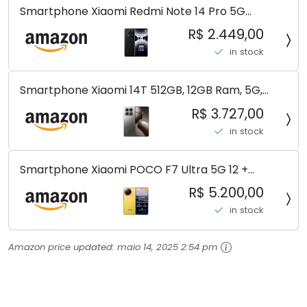
Smartphone Xiaomi Redmi Note 14 Pro 5G
Midnight Black (Preto) 12GB RAM 512GB ROM NFC
R$ 2.449,00
[ 24090RA29G ]
in stock
Smartphone Xiaomi 14T 512GB, 12GB Ram, 5G,
Leica, Cinza - no Brasil
R$ 3.727,00
in stock
Smartphone Xiaomi POCO F7 Ultra 5G 12 +
256GB/16+512GB Processador Snapdragon 8 Elite
R$ 5.200,00
Top de Linha Chip VisionBoost D7 para Jogos
in stock
Pesados Tela Flow AMOLED 2K...
Amazon price updated:
maio 14, 2025 2:54 pm