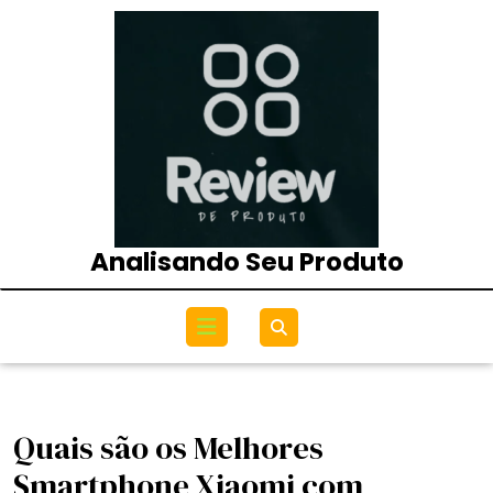
Skip
to
content
Analisando Seu Produto
Open
Menu
Quais são os Melhores
Smartphone Xiaomi com