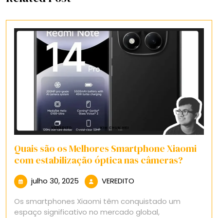
Quais são os Melhores Smartphone Xiaomi
com estabilização óptica nas câmeras?
julho
VEREDITO
julho 30, 2025
VEREDITO
30,
Os smartphones Xiaomi têm conquistado um
2025
espaço significativo no mercado global,