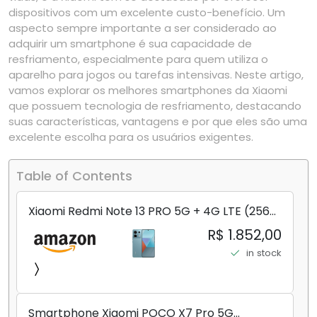
dispositivos com um excelente custo-benefício. Um
aspecto sempre importante a ser considerado ao
adquirir um smartphone é sua capacidade de
resfriamento, especialmente para quem utiliza o
aparelho para jogos ou tarefas intensivas. Neste artigo,
vamos explorar os melhores smartphones da Xiaomi
que possuem tecnologia de resfriamento, destacando
suas características, vantagens e por que eles são uma
excelente escolha para os usuários exigentes.
Table of Contents
Xiaomi Redmi Note 13 PRO 5G + 4G LTE (256
GB + 8 GB) 200 MP Triplo (Mobile Mint Tello
R$ 1.852,00
e) + (Pacote de carregador duplo de carro
in stock
rápido) (Ocean Teal (ROM))
Smartphone Xiaomi POCO X7 Pro 5G