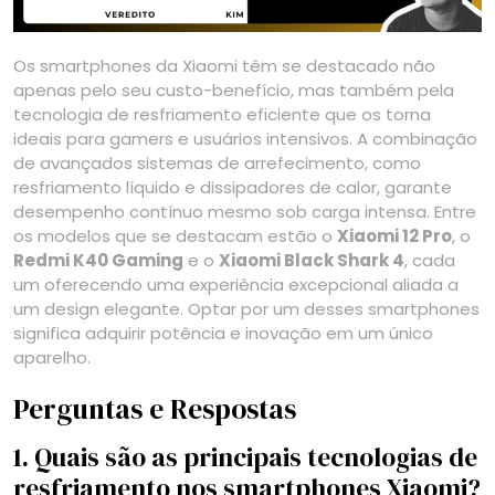
Os smartphones da Xiaomi têm se destacado não
apenas pelo seu custo-benefício, mas também pela
tecnologia de resfriamento eficiente que os torna
ideais para gamers e usuários intensivos. A combinação
de avançados sistemas de arrefecimento, como
resfriamento líquido e dissipadores de calor, garante
desempenho contínuo mesmo sob carga intensa. Entre
os modelos que se destacam estão o
Xiaomi 12 Pro
, o
Redmi K40 Gaming
e o
Xiaomi Black Shark 4
, cada
um oferecendo uma experiência excepcional aliada a
um design elegante. Optar por um desses smartphones
significa adquirir potência e inovação em um único
aparelho.
Perguntas e Respostas
1. Quais são as principais tecnologias de
resfriamento nos smartphones Xiaomi?