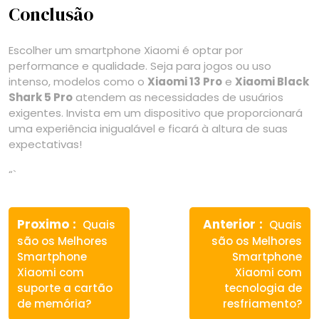
Conclusão
Escolher um smartphone Xiaomi é optar por
performance e qualidade. Seja para jogos ou uso
intenso, modelos como o
Xiaomi 13 Pro
e
Xiaomi Black
Shark 5 Pro
atendem as necessidades de usuários
exigentes. Invista em um dispositivo que proporcionará
uma experiência inigualável e ficará à altura de suas
expectativas!
“`
Navegação
Previous
Next
de
Proximo
Anterior
Quais
Quais
post:
post:
são os Melhores
são os Melhores
Post
Smartphone
Smartphone
Xiaomi com
Xiaomi com
suporte a cartão
tecnologia de
de memória?
resfriamento?