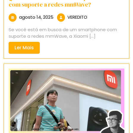
com suporte a redes mmWave?
agosto
VEREDITO
agosto 14, 2025
VEREDITO
14,
Se você está em busca de um smartphone com
2025
suporte a redes mmWave, a Xiaomi [...]
Ler
Ler Mais
Mais