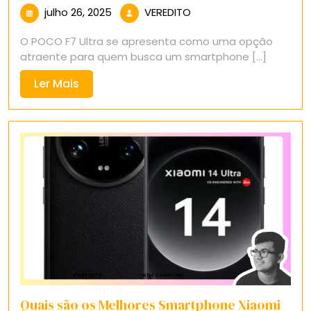
julho
VEREDITO
julho 26, 2025
VEREDITO
26,
O POCO F7 Ultra se apresenta como uma opção
2025
atraente para quem busca um smartphone [...]
Ler
Ler Mais
Mais
Quais são os Melhores Smartphone Xiaomi