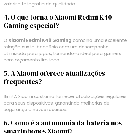
valoriza fotografia de qualidade.
4. O que torna o Xiaomi Redmi K40
Gaming especial?
O
Xiaomi Redmi K40 Gaming
combina uma excelente
relação custo-benefício com um desempenho
otimizado para jogos, tornando-o ideal para gamers
com orçamento limitado.
5. A Xiaomi oferece atualizações
frequentes?
Sim! A Xiaomi costuma fornecer atualizações regulares
para seus dispositivos, garantindo melhorias de
segurança e novos recursos.
6. Como é a autonomia da bateria nos
smartphones Xiaomi?