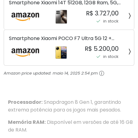
Smartphone Xiaomi 14T 512GB, 12GB Ram, 5G,
Leica, Cinza - no Brasil
R$ 3.727,00
in stock
Smartphone Xiaomi POCO F7 Ultra 5G 12 +
256GB/16+512GB Processador Snapdragon 8 Elite
R$ 5.200,00
Top de Linha Chip VisionBoost D7 para Jogos
in stock
Pesados Tela Flow AMOLED 2K...
Amazon price updated:
maio 14, 2025 2:54 pm
Processador:
Snapdragon 8 Gen 1, garantindo
extrema potência para os jogos mais pesados.
Memória RAM:
Disponível em versões de até 16 GB
de RAM.