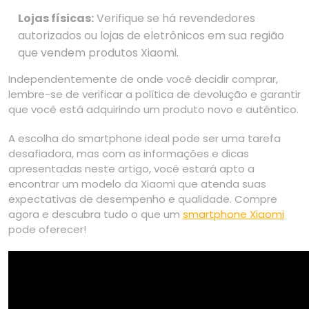
Lojas físicas:
Verifique se há revendedores
autorizados ou lojas de eletrônicos em sua região
que vendem produtos Xiaomi.
Independentemente de onde você decidir comprar,
lembre-se de verificar a política de devolução e garantir
que você está adquirindo um produto novo e autêntico.
A escolha do smartphone ideal pode ser uma tarefa
desafiadora, mas com as informações e dicas
apresentadas neste artigo, você estará apto a
encontrar um modelo da Xiaomi que atenda suas
expectativas de desempenho e qualidade. Compre
agora e descubra tudo o que um
smartphone Xiaomi
pode oferecer!