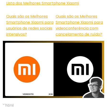
Lista dos Melhores Smartphone Xiaomi
Quais são os Melhores
Quais são os Melhores
Smartphone Xiaomi para
Smartphone Xiaomi para
usuários de redes sociais
videoconferência com
intensivos?
cancelamento de ruído?
“`html