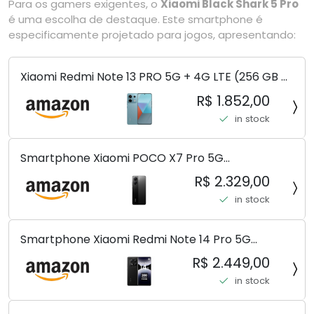
Para os gamers exigentes, o
Xiaomi Black Shark 5 Pro
é uma escolha de destaque. Este smartphone é
especificamente projetado para jogos, apresentando:
Xiaomi Redmi Note 13 PRO 5G + 4G LTE (256 GB +
8 GB) 200 MP Triplo (Mobile Mint Tello e) +
R$ 1.852,00
(Pacote de carregador duplo de carro rápido)
in stock
(Ocean Teal (ROM))
Smartphone Xiaomi POCO X7 Pro 5G
8+256GB/12+256GB/12+512GB
R$ 2.329,00
in stock
Smartphone Xiaomi Redmi Note 14 Pro 5G
Midnight Black (Preto) 12GB RAM 512GB ROM NFC
R$ 2.449,00
[ 24090RA29G ]
in stock