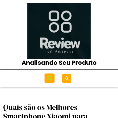
Skip
to
content
Analisando Seu Produto
Open
Menu
Quais são os Melhores
Smartphone Xiaomi para