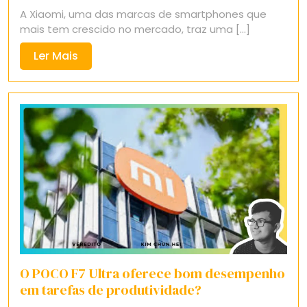
A Xiaomi, uma das marcas de smartphones que
2025
mais tem crescido no mercado, traz uma [...]
Ler
Ler Mais
Mais
O POCO F7 Ultra oferece bom desempenho
em tarefas de produtividade?